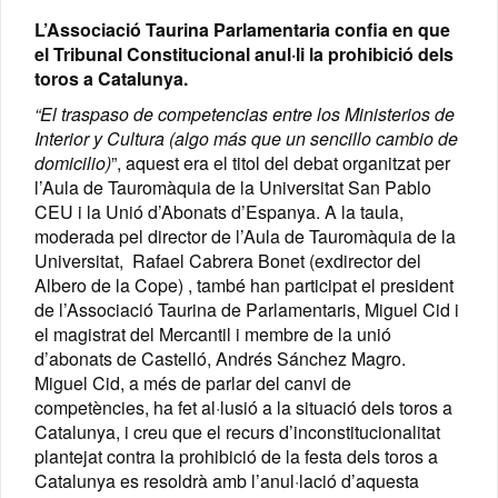
L’Associació Taurina Parlamentaria confia en que
el Tribunal Constitucional anul·li la prohibició dels
toros a Catalunya.
“El traspaso de competencias entre los Ministerios de
Interior y Cultura (algo más que un sencillo cambio de
domicilio)
”, aquest era el titol del debat organitzat
per
l’Aula de Tauromàquia de la Universitat San Pablo
CEU i la Unió d’Abonats d’Espanya. A la taula,
moderada pel director de l’Aula de Tauromàquia de la
Universitat, Rafael Cabrera Bonet (exdirector del
Albero de la Cope) , també han participat el president
de l’Associació Taurina de Parlamentaris, Miguel Cid i
el magistrat del Mercantil i membre de la unió
d’abonats de Castelló, Andrés Sánchez Magro.
Miguel Cid, a més de parlar del canvi de
competències, ha fet al·lusió a la situació dels toros a
Catalunya, i creu que el recurs d’inconstitucionalitat
plantejat contra la prohibició de la festa dels toros a
Catalunya es resoldrà amb l’anul·lació d’aquesta