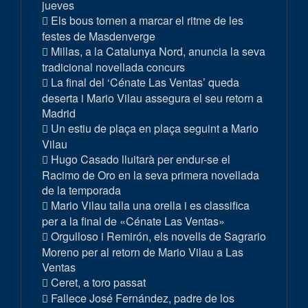
jueves
Els bous tornen a marcar el ritme de les
festes de Masdenverge
Millas, a la Catalunya Nord, anuncia la seva
tradicional novellada concurs
La final del ‘Cénate Las Ventas’ queda
deserta i Mario Vilau assegura el seu retorn a
Madrid
Un estiu de plaça en plaça seguint a Mario
Vilau
Hugo Casado lluitarà per endur-se el
Racimo de Oro en la seva primera novellada
de la temporada
Mario Vilau talla una orella i es classifica
per a la final de «Cénate Las Ventas»
Orgulloso i Remirón, els novells de Sagrario
Moreno per al retorn de Mario Vilau a Las
Ventas
Ceret, a toro passat
Fallece José Fernández, padre de los