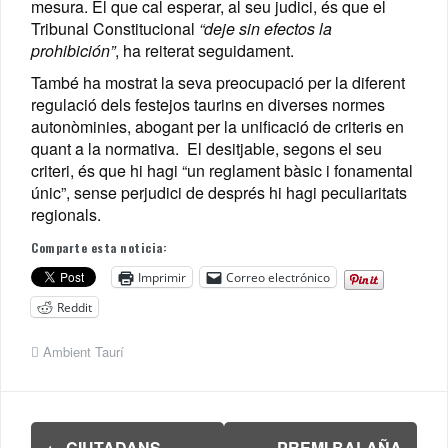
mesura. El que cal esperar, al seu judici, és que el
Tribunal Constitucional
“deje sin efectos la
prohibición”
, ha reiterat seguidament.
També ha mostrat la seva preocupació per la diferent
regulació dels festejos taurins en diverses normes
autonòminies, abogant per la unificació de criteris en
quant a la normativa. El desitjable, segons el seu
criteri, és que hi hagi “un reglament bàsic i fonamental
únic”, sense perjudici de després hi hagi peculiaritats
regionals.
Comparte esta noticia:
Imprimir
Correo electrónico
Reddit
Ambient Taurí
Navegación
←
CIUTADANS
PREMI BALAÑA