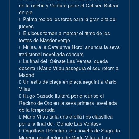
de la noche y Ventura pone el Coliseo Balear
en pie
Palma recibe los toros para la gran cita del
jueves
Els bous tornen a marcar el ritme de les
festes de Masdenverge
Millas, a la Catalunya Nord, anuncia la seva
tradicional novellada concurs
La final del ‘Cénate Las Ventas’ queda
deserta i Mario Vilau assegura el seu retorn a
Madrid
Un estiu de plaça en plaça seguint a Mario
Vilau
Hugo Casado lluitarà per endur-se el
Racimo de Oro en la seva primera novellada
de la temporada
Mario Vilau talla una orella i es classifica
per a la final de «Cénate Las Ventas»
Orgulloso i Remirón, els novells de Sagrario
Moreno per al retorn de Mario Vilau a Las