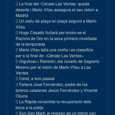
La final del ‘Cénate Las Ventas’ queda
deserta i Mario Vilau assegura el seu retorn a
Madrid
Un estiu de plaça en plaça seguint a Mario
Vilau
Hugo Casado lluitarà per endur-se el
Racimo de Oro en la seva primera novellada
de la temporada
Mario Vilau talla una orella i es classifica
per a la final de «Cénate Las Ventas»
Orgulloso i Remirón, els novells de Sagrario
Moreno per al retorn de Mario Vilau a Las
Ventas
Ceret, a toro passat
Fallece José Fernández, padre de los
toreros catalanes Jesús Fernández y Vicente
Osuna
La Ràpita consolida la recuperació dels
bous a la platja
Son San Martí, el regreso de un hierro con