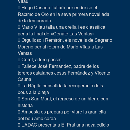
Vilau
Hugo Casado lluitarà per endur-se el
Racimo de Oro en la seva primera novellada
de la temporada
Mario Vilau talla una orella i es classifica
per a la final de «Cénate Las Ventas»
Orgulloso i Remirón, els novells de Sagrario
Moreno per al retorn de Mario Vilau a Las
Ventas
Ceret, a toro passat
Fallece José Fernández, padre de los
toreros catalanes Jesús Fernández y Vicente
Osuna
La Ràpita consolida la recuperació dels
bous a la platja
Son San Martí, el regreso de un hierro con
historia
Amposta es prepara per viure la gran cita
del bou amb corda
L’ADAC presenta a El Prat una nova edició