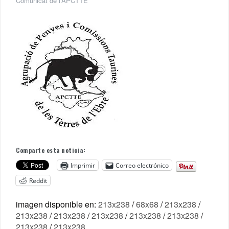
Comunicat de l’APCTTE
Comparte esta noticia:
Imprimir
Correo electrónico
Reddit
imagen disponible en:
213x238
/
68x68
/
213x238
/
213x238
/
213x238
/
213x238
/
213x238
/
213x238
/
213x238
/
213x238