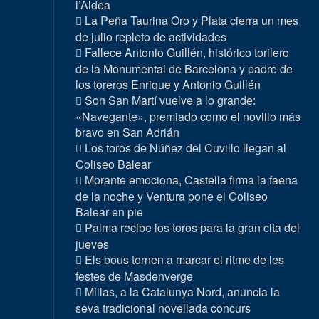
l’Aldea
La Peña Taurina Oro y Plata cierra un mes
de julio repleto de actividades
Fallece Antonio Guillén, histórico torilero
de la Monumental de Barcelona y padre de
los toreros Enrique y Antonio Guillén
Son San Martí vuelve a lo grande:
«Navegante», premiado como el novillo más
bravo en San Adrián
Los toros de Núñez del Cuvillo llegan al
Coliseo Balear
Morante emociona, Castella firma la faena
de la noche y Ventura pone el Coliseo
Balear en pie
Palma recibe los toros para la gran cita del
jueves
Els bous tornen a marcar el ritme de les
festes de Masdenverge
Millas, a la Catalunya Nord, anuncia la
seva tradicional novellada concurs