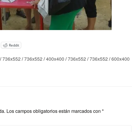
Reddit
/
736x552
/
736x552
/
400x400
/
736x552
/
736x552
/
600x400
da.
Los campos obligatorios están marcados con
*