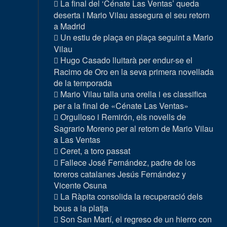
La final del ‘Cénate Las Ventas’ queda
deserta i Mario Vilau assegura el seu retorn
a Madrid
Un estiu de plaça en plaça seguint a Mario
Vilau
Hugo Casado lluitarà per endur-se el
Racimo de Oro en la seva primera novellada
de la temporada
Mario Vilau talla una orella i es classifica
per a la final de «Cénate Las Ventas»
Orgulloso i Remirón, els novells de
Sagrario Moreno per al retorn de Mario Vilau
a Las Ventas
Ceret, a toro passat
Fallece José Fernández, padre de los
toreros catalanes Jesús Fernández y
Vicente Osuna
La Ràpita consolida la recuperació dels
bous a la platja
Son San Martí, el regreso de un hierro con