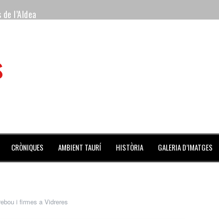
 de l’Aldea
 mes de julio repleto de actividades
s
ilero de la Monumental de Barcelona y padre de los toreros Enr
avegante», premiado como el novillo más bravo en San Adrián
al Coliseo Balear
aena de la noche y Ventura pone el Coliseo Balear en pie
CRÒNIQUES
AMBIENT TAURÍ
HISTÒRIA
GALERIA D’IMATGES
ebou i firmes a Vidreres