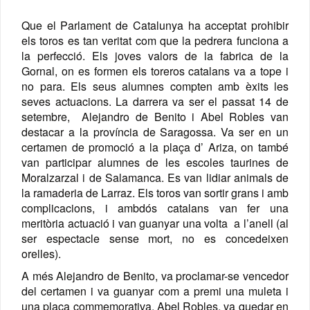
Que el Parlament de Catalunya ha acceptat prohibir
els toros es tan veritat com que la pedrera funciona a
la perfecció. Els joves valors de la fabrica de la
Gornal, on es formen els toreros catalans va a tope i
no para. Els seus alumnes compten amb èxits les
seves actuacions. La darrera va ser el passat 14 de
setembre, Alejandro de Benito i Abel Robles van
destacar a la província de Saragossa. Va ser en un
certamen de promoció a la plaça d’ Ariza, on també
van participar alumnes de les escoles taurines de
Moralzarzal i de Salamanca. Es van lidiar animals de
la ramaderia de Larraz. Els toros van sortir grans i amb
complicacions, i ambdós catalans van fer una
meritòria actuació i van guanyar una volta a l’anell (al
ser espectacle sense mort, no es concedeixen
orelles).
A més Alejandro de Benito, va proclamar-se vencedor
del certamen i va guanyar com a premi una muleta i
una placa commemorativa. Abel Robles, va quedar en