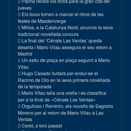
Palma recibe los toros para la gran cita del
jueves
Els bous tornen a marcar el ritme de les
festes de Masdenverge
Millas, a la Catalunya Nord, anuncia la seva
tradicional novellada concurs
La final del ‘Cénate Las Ventas’ queda
deserta i Mario Vilau assegura el seu retorn a
Madrid
Un estiu de plaça en plaça seguint a Mario
Vilau
Hugo Casado lluitarà per endur-se el
Racimo de Oro en la seva primera novellada
de la temporada
Mario Vilau talla una orella i es classifica
per a la final de «Cénate Las Ventas»
Orgulloso i Remirón, els novells de Sagrario
Moreno per al retorn de Mario Vilau a Las
Ventas
Ceret, a toro passat