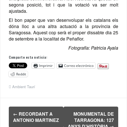
segona posició, tot i que la votació va ser molt
ajustada.
El bon paper que van desenvolupar els catalans els
dóna lloc a una altra actuació a la província de
Saragossa. Aquest cop serà el proper dissabte dia 25
de setembre a la localitat de Peñaflor.
Fotografia: Patricia Ayala
Comparte esta noticia:
Imprimir
Correo electrónico
Reddit
Ambient Taurí
Navegación
←
RECORDANT A
MONUMENTAL DE
de
ANTONIO MARTINEZ
TARRAGONA: 127
entradas
ANYS D’HISTÒRIA
→