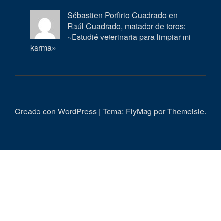
Sébastien Porfirio Cuadrado en
Raúl Cuadrado, matador de toros:
«Estudié veterinaria para limpiar mi
karma»
Creado con WordPress
|
Tema:
FlyMag
por Themeisle.
Inici
Actualitat
Entrevistes
Correbous
Cròniques
Ambient
Història
Galeria
Taurí
d’imatges