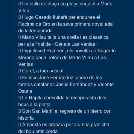
Un estiu de plaça en plaça seguint a Mario
Vilau
Hugo Casado lluitarà per endur-se el
Racimo de Oro en la seva primera novellada
de la temporada
Mario Vilau talla una orella i es classifica
per a la final de «Cénate Las Ventas»
Orgulloso i Remirón, els novells de Sagrario
Moreno per al retorn de Mario Vilau a Las
Ventas
Ceret, a toro passat
Fallece José Fernández, padre de los
toreros catalanes Jesús Fernández y Vicente
Osuna
La Ràpita consolida la recuperació dels
bous a la platja
Son San Martí, el regreso de un hierro con
historia
Amposta es prepara per viure la gran cita
del bou amb corda