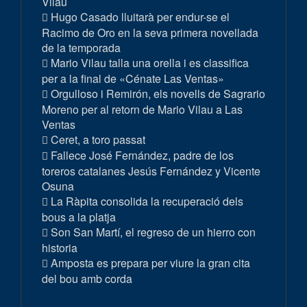
Vilau
Hugo Casado lluitarà per endur-se el
Racimo de Oro en la seva primera novellada
de la temporada
Mario Vilau talla una orella i es classifica
per a la final de «Cénate Las Ventas»
Orgulloso i Remirón, els novells de Sagrario
Moreno per al retorn de Mario Vilau a Las
Ventas
Ceret, a toro passat
Fallece José Fernández, padre de los
toreros catalanes Jesús Fernández y Vicente
Osuna
La Ràpita consolida la recuperació dels
bous a la platja
Son San Martí, el regreso de un hierro con
historia
Amposta es prepara per viure la gran cita
del bou amb corda