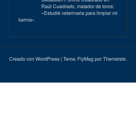
Raúl Cuadrado, matador de toros:
«Estudié veterinaria para limpiar mi
karma»
Creado con WordPress
|
Tema:
FlyMag
por Themeisle.
Inici
Actualitat
Entrevistes
Correbous
Cròniques
Ambient
Història
Galeria
Taurí
d’imatges