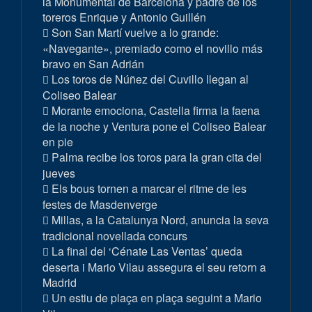
la Monumental de Barcelona y padre de los
toreros Enrique y Antonio Guillén
Son San Martí vuelve a lo grande:
«Navegante», premiado como el novillo más
bravo en San Adrián
Los toros de Núñez del Cuvillo llegan al
Coliseo Balear
Morante emociona, Castella firma la faena
de la noche y Ventura pone el Coliseo Balear
en pie
Palma recibe los toros para la gran cita del
jueves
Els bous tornen a marcar el ritme de les
festes de Masdenverge
Millas, a la Catalunya Nord, anuncia la seva
tradicional novellada concurs
La final del ‘Cénate Las Ventas’ queda
deserta i Mario Vilau assegura el seu retorn a
Madrid
Un estiu de plaça en plaça seguint a Mario