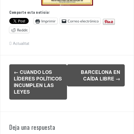
Comparte esta noticia:
Imprimir
Correo electrónico
Reddit
Actualitat
Navegación
←
CUANDO LOS
BARCELONA EN
de
LÍDERES POLÍTICOS
CAÍDA LIBRE
→
entradas
INCUMPLEN LAS
LEYES
Deja una respuesta