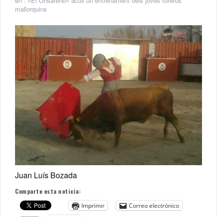
en :
«El Onsareño» acull un entrenament dels joves toreros
mallorquins
Juan Luís Bozada
Comparte esta noticia:
Imprimir
Correo electrónico