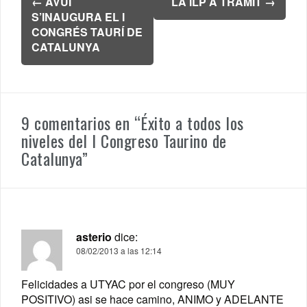
←
AVUI
LA ILP A TRÀMIT
→
de
S’INAUGURA EL I
entradas
CONGRÉS TAURÍ DE
CATALUNYA
9 comentarios en “
Éxito a todos los
niveles del I Congreso Taurino de
Catalunya
”
asterio
dice:
08/02/2013 a las 12:14
Felicidades a UTYAC por el congreso (MUY
POSITIVO) asi se hace camino, ANIMO y ADELANTE