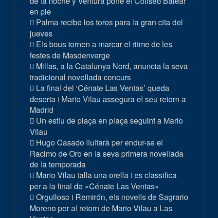
de la noche y Ventura pone el Coliseo Balear
en pie
Palma recibe los toros para la gran cita del
jueves
Els bous tornen a marcar el ritme de les
festes de Masdenverge
Millas, a la Catalunya Nord, anuncia la seva
tradicional novellada concurs
La final del ‘Cénate Las Ventas’ queda
deserta i Mario Vilau assegura el seu retorn a
Madrid
Un estiu de plaça en plaça seguint a Mario
Vilau
Hugo Casado lluitarà per endur-se el
Racimo de Oro en la seva primera novellada
de la temporada
Mario Vilau talla una orella i es classifica
per a la final de «Cénate Las Ventas»
Orgulloso i Remirón, els novells de Sagrario
Moreno per al retorn de Mario Vilau a Las