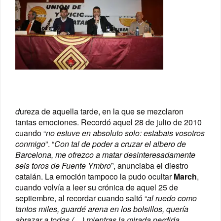
d
ureza de aquella tarde, en la que se mezclaron
tantas emociones. Recordó aquel 28 de julio de 2010
cuando “
no estuve en absoluto solo: estabais vosotros
conmigo
”. “
Con tal de poder a cruzar el albero de
Barcelona, me ofrezco a matar desinteresadamente
seis toros de Fuente Ymbro
”, anunciaba el diestro
catalán. La emoción tampoco la pudo ocultar
March
,
cuando volvía a leer su crónica de aquel 25 de
septiembre, al recordar cuando saltó “
al ruedo como
tantos miles, guardé arena en los bolsillos, quería
abrazar a todos (…) mientras la mirada perdida