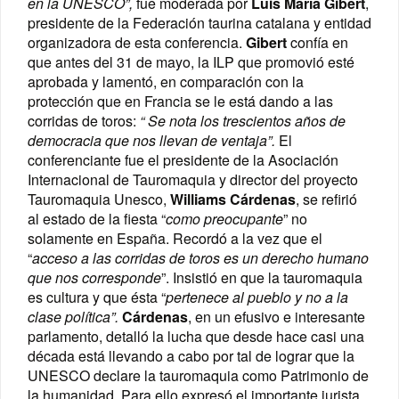
en la UNESCO”,
fue moderada por
Luis María Gibert
,
presidente de la Federación taurina catalana y entidad
organizadora de esta conferencia.
Gibert
confía en
que antes del 31 de mayo, la ILP que promovió esté
aprobada y lamentó, en comparación con la
protección que en Francia se le está dando a las
corridas de toros:
“
Se nota los trescientos años de
democracia que nos llevan de ventaja
”.
El
conferenciante fue el presidente de la Asociación
Internacional de Tauromaquia y director del proyecto
Tauromaquia Unesco,
Williams Cárdenas
, se refirió
al estado de la fiesta “
como preocupante
” no
solamente en España. Recordó a la vez que el
“
acceso a las corridas de toros es un derecho humano
que nos corresponde
”. Insistió en que la tauromaquia
es cultura y que ésta “
pertenece al pueblo y no a la
clase política
”.
Cárdenas
, en un efusivo e interesante
parlamento, detalló la lucha que desde hace casi una
década está llevando a cabo por tal de lograr que la
UNESCO declare la tauromaquia como Patrimonio de
la humanidad. Para ello expresó el importante jurista,