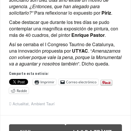
urgencia. ¿Entonces, que han alegado para
solicitarlo?
”
Para reflexionar lo expuesto por
Píriz
.
Cabe destacar que durante los tres días se pudo
contemplar una magnífica exposición de pintura, con
más de 40 cuadros, del pintor
Enrique Pastor
.
Así se cerraba el I Congreso Taurino de Catalunya,
una innovación propuesta por
UTYAC
. “
Amenazamos
con volver porque vale la pena, porque la Monumental
va a aguantar y nosotros también
”. Dicho queda.
Comparte esta noticia:
Imprimir
Correo electrónico
Reddit
Actualitat
,
Ambient Taurí
Navegación