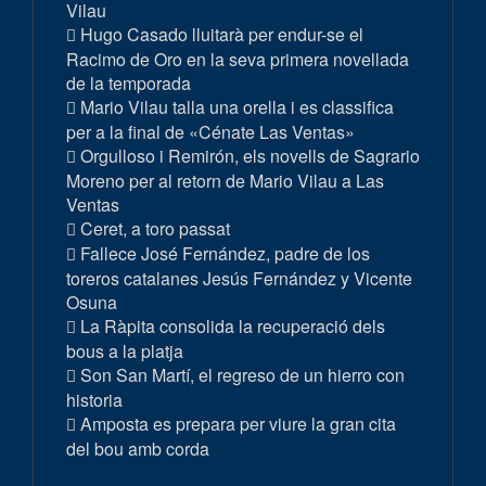
Vilau
Hugo Casado lluitarà per endur-se el
Racimo de Oro en la seva primera novellada
de la temporada
Mario Vilau talla una orella i es classifica
per a la final de «Cénate Las Ventas»
Orgulloso i Remirón, els novells de Sagrario
Moreno per al retorn de Mario Vilau a Las
Ventas
Ceret, a toro passat
Fallece José Fernández, padre de los
toreros catalanes Jesús Fernández y Vicente
Osuna
La Ràpita consolida la recuperació dels
bous a la platja
Son San Martí, el regreso de un hierro con
historia
Amposta es prepara per viure la gran cita
del bou amb corda