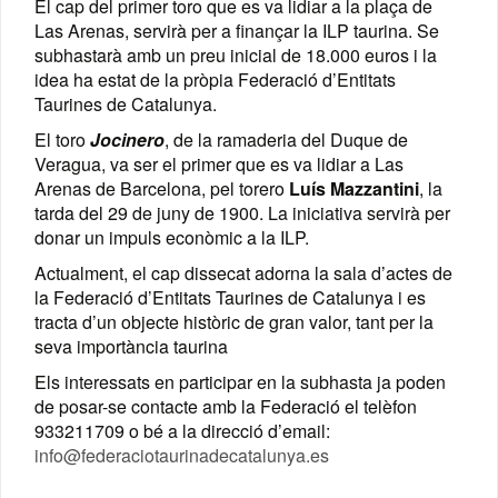
El cap del primer toro que es va lidiar a la plaça de
Las Arenas, servirà per a finançar la ILP taurina. Se
subhastarà amb un preu inicial de 18.000 euros i la
idea ha estat de la pròpia Federació d’Entitats
Taurines de Catalunya.
El toro
Jocinero
, de la ramaderia del Duque de
Veragua, va ser el primer que es va lidiar a Las
Arenas de Barcelona, pel torero
Luís Mazzantini
, la
tarda del 29 de juny de 1900. La iniciativa servirà per
donar un impuls econòmic a la ILP.
Actualment, el cap dissecat adorna la sala d’actes de
la Federació d’Entitats Taurines de Catalunya i es
tracta d’un objecte històric de gran valor, tant per la
seva importància taurina
Els interessats en participar en la subhasta ja poden
de posar-se contacte amb la Federació el telèfon
933211709 o bé a la direcció d’email:
info@federaciotaurinadecatalunya.es