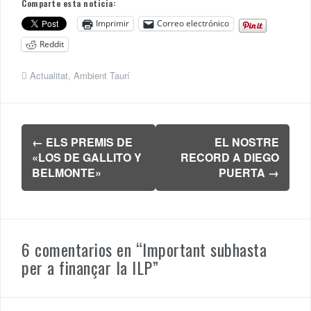
Comparte esta noticia:
Imprimir
Correo electrónico
Reddit
Actualitat
,
Ambient Taurí
Navegación
←
ELS PREMIS DE
EL NOSTRE
de
«LOS DE GALLITO Y
RECORD A DIEGO
entradas
BELMONTE»
PUERTA
→
6 comentarios en “
Important subhasta
per a finançar la ILP
”