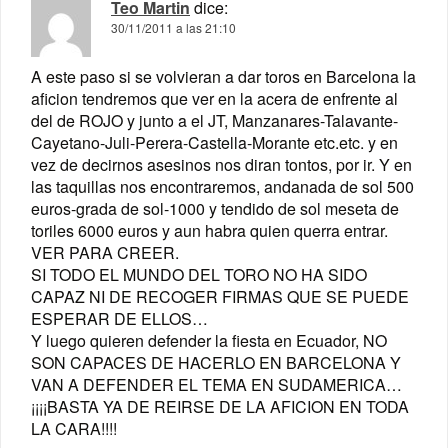
Teo Martin
dice:
30/11/2011 a las 21:10
A este paso si se volvieran a dar toros en Barcelona la
aficion tendremos que ver en la acera de enfrente al
del de ROJO y junto a el JT, Manzanares-Talavante-
Cayetano-Juli-Perera-Castella-Morante etc.etc. y en
vez de decirnos asesinos nos diran tontos, por ir. Y en
las taquillas nos encontraremos, andanada de sol 500
euros-grada de sol-1000 y tendido de sol meseta de
toriles 6000 euros y aun habra quien querra entrar.
VER PARA CREER.
SI TODO EL MUNDO DEL TORO NO HA SIDO
CAPAZ NI DE RECOGER FIRMAS QUE SE PUEDE
ESPERAR DE ELLOS…
Y luego quieren defender la fiesta en Ecuador, NO
SON CAPACES DE HACERLO EN BARCELONA Y
VAN A DEFENDER EL TEMA EN SUDAMERICA…
¡¡¡¡BASTA YA DE REIRSE DE LA AFICION EN TODA
LA CARA!!!!