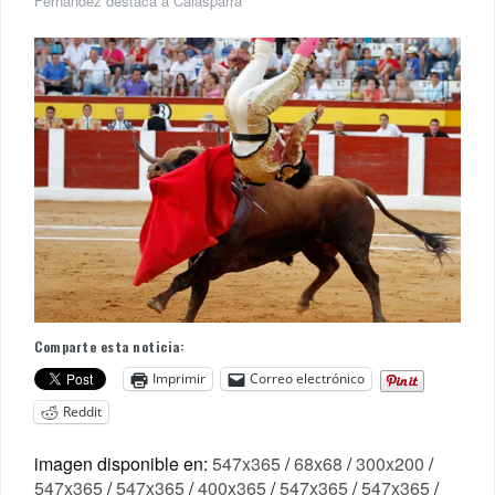
Fernández destaca a Calasparra
Comparte esta noticia:
Imprimir
Correo electrónico
Reddit
imagen disponible en:
547x365
/
68x68
/
300x200
/
547x365
/
547x365
/
400x365
/
547x365
/
547x365
/