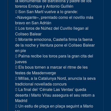
la Monumental de Barcelona y padre de los
toreros Enrique y Antonio Guillén
Son San Martí vuelve a lo grande:
«Navegante», premiado como el novillo más
bravo en San Adrián
Los toros de Núñez del Cuvillo llegan al
Coliseo Balear
Morante emociona, Castella firma la faena
de la noche y Ventura pone el Coliseo Balear
en pie
Palma recibe los toros para la gran cita del
jueves
Els bous tornen a marcar el ritme de les
festes de Masdenverge
Millas, a la Catalunya Nord, anuncia la seva
tradicional novellada concurs
La final del ‘Cénate Las Ventas’ queda
deserta i Mario Vilau assegura el seu retorn a
Madrid
Un estiu de plaça en plaça seguint a Mario