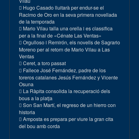
Vilau
Hugo Casado lluitarà per endur-se el
Racimo de Oro en la seva primera novellada
de la temporada
Mario Vilau talla una orella i es classifica
per a la final de «Cénate Las Ventas»
Orgulloso i Remirón, els novells de Sagrario
Moreno per al retorn de Mario Vilau a Las
Ventas
Ceret, a toro passat
Fallece José Fernández, padre de los
toreros catalanes Jesús Fernández y Vicente
Osuna
La Ràpita consolida la recuperació dels
bous a la platja
Son San Martí, el regreso de un hierro con
historia
Amposta es prepara per viure la gran cita
del bou amb corda