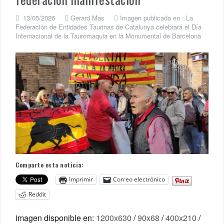
13/05/2026
Gerard Mas
Imagen publicada en :
La
Federación de Entidades Taurinas de Catalunya celebrará el Día
Internacional de la Tauromaquia en la Monumental de Barcelona
Comparte esta noticia:
Imprimir
Correo electrónico
Reddit
imagen disponible en:
1200x630
/
90x68
/
400x210
/