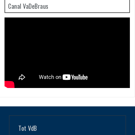
Canal VaDeBraus
Tot VdB