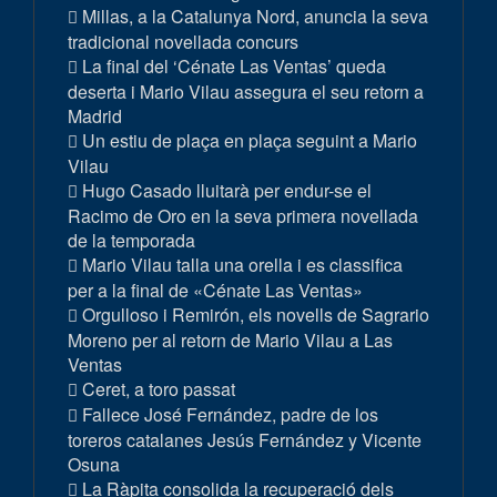
Millas, a la Catalunya Nord, anuncia la seva
tradicional novellada concurs
La final del ‘Cénate Las Ventas’ queda
deserta i Mario Vilau assegura el seu retorn a
Madrid
Un estiu de plaça en plaça seguint a Mario
Vilau
Hugo Casado lluitarà per endur-se el
Racimo de Oro en la seva primera novellada
de la temporada
Mario Vilau talla una orella i es classifica
per a la final de «Cénate Las Ventas»
Orgulloso i Remirón, els novells de Sagrario
Moreno per al retorn de Mario Vilau a Las
Ventas
Ceret, a toro passat
Fallece José Fernández, padre de los
toreros catalanes Jesús Fernández y Vicente
Osuna
La Ràpita consolida la recuperació dels