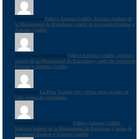
Jesus Grasa en
Fallece Antonio Guillén, histórico torilero de
la Monumental de Barcelona y padre de los toreros Enrique y
Antonio Guillén
Jesus Grasa Hernández en
Fallece Antonio Guillén, histórico
torilero de la Monumental de Barcelona y padre de los toreros
Enrique y Antonio Guillén
Plus plus en
La Peña Taurina Oro y Plata cierra un mes de
julio repleto de actividades
bernardo de la torre garcia en
Fallece Antonio Guillén,
histórico torilero de la Monumental de Barcelona y padre de
los toreros Enrique y Antonio Guillén