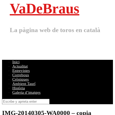
VaDeBraus
La pàgina web de toros en català
Inici
Actualitat
Entrevistes
Correbous
Cròniques
Ambient Taurí
Història
Galeria d’imatges
Buscar
por:
IMG-20140305-WA0000 – copia