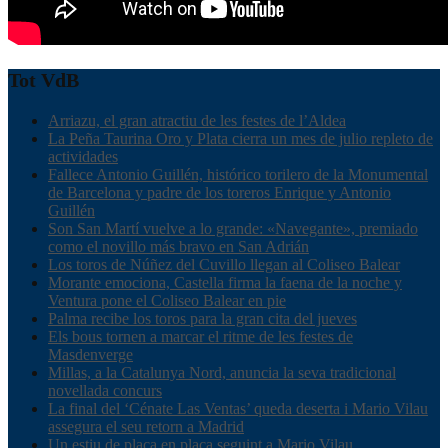
Tot VdB
Arriazu, el gran atractiu de les festes de l’Aldea
La Peña Taurina Oro y Plata cierra un mes de julio repleto de
actividades
Fallece Antonio Guillén, histórico torilero de la Monumental
de Barcelona y padre de los toreros Enrique y Antonio
Guillén
Son San Martí vuelve a lo grande: «Navegante», premiado
como el novillo más bravo en San Adrián
Los toros de Núñez del Cuvillo llegan al Coliseo Balear
Morante emociona, Castella firma la faena de la noche y
Ventura pone el Coliseo Balear en pie
Palma recibe los toros para la gran cita del jueves
Els bous tornen a marcar el ritme de les festes de
Masdenverge
Millas, a la Catalunya Nord, anuncia la seva tradicional
novellada concurs
La final del ‘Cénate Las Ventas’ queda deserta i Mario Vilau
assegura el seu retorn a Madrid
Un estiu de plaça en plaça seguint a Mario Vilau