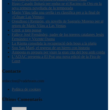
Hugo Casado lluitarà per endur-se el Racimo de Oro en la
seva primera novellada de la temporada
Mario Vilau talla una orella i es classifica per a la final de
«Cénate Las Ventas»
Orgulloso i Remirón, els novells de Sagrario Moreno per al
retorn de Mario Vilau a Las Ventas
Ceret, a toro passat
Fallece José Fernández, padre de los toreros catalanes Jesús
Fernández y Vicente Osuna
La Ràpita consolida la recuperació dels bous a la platja
Son San Martí, el regreso de un hierro con historia
Amposta es prepara per viure la gran cita del bou amb corda
L’ADAC presenta a El Prat una nova edició de la Fira de
Ceret
Contacte
redaccion@vadebraus.com
Política de cookies
Últims Comentaris