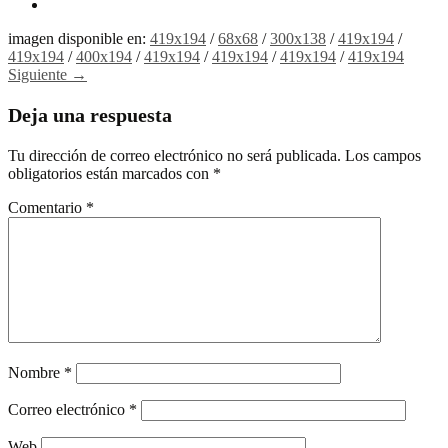
imagen disponible en:
419x194
/
68x68
/
300x138
/
419x194
/
419x194
/
400x194
/
419x194
/
419x194
/
419x194
/
419x194
Siguiente →
Deja una respuesta
Tu dirección de correo electrónico no será publicada.
Los campos
obligatorios están marcados con
*
Comentario
*
Nombre
*
Correo electrónico
*
Web