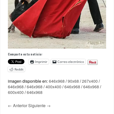
Comparte esta noticia:
Imprimir
Correo electrónico
Reddit
imagen disponible en:
646x968
/
90x68
/
267x400
/
646x968
/
646x968
/
400x400
/
646x968
/
646x968
/
600x400
/
646x968
← Anterior
Siguiente →