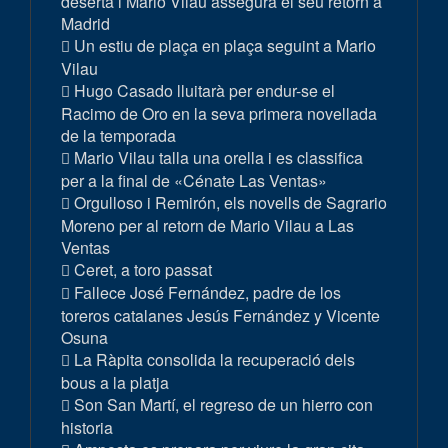
deserta i Mario Vilau assegura el seu retorn a
Madrid
Un estiu de plaça en plaça seguint a Mario
Vilau
Hugo Casado lluitarà per endur-se el
Racimo de Oro en la seva primera novellada
de la temporada
Mario Vilau talla una orella i es classifica
per a la final de «Cénate Las Ventas»
Orgulloso i Remirón, els novells de Sagrario
Moreno per al retorn de Mario Vilau a Las
Ventas
Ceret, a toro passat
Fallece José Fernández, padre de los
toreros catalanes Jesús Fernández y Vicente
Osuna
La Ràpita consolida la recuperació dels
bous a la platja
Son San Martí, el regreso de un hierro con
historia