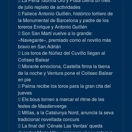
La Peña Taurina Oro y Plata cierra un mes
de julio repleto de actividades
Fallece Antonio Guillén, histórico torilero de
la Monumental de Barcelona y padre de los
toreros Enrique y Antonio Guillén
Son San Martí vuelve a lo grande:
«Navegante», premiado como el novillo más
bravo en San Adrián
Los toros de Núñez del Cuvillo llegan al
Coliseo Balear
Morante emociona, Castella firma la faena
de la noche y Ventura pone el Coliseo Balear
en pie
Palma recibe los toros para la gran cita del
jueves
Els bous tornen a marcar el ritme de les
festes de Masdenverge
Millas, a la Catalunya Nord, anuncia la seva
tradicional novellada concurs
La final del ‘Cénate Las Ventas’ queda