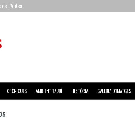
 de l’Aldea
 mes de julio repleto de actividades
ilero de la Monumental de Barcelona y padre de los toreros Enr
s
avegante», premiado como el novillo más bravo en San Adrián
al Coliseo Balear
CRÒNIQUES
AMBIENT TAURÍ
HISTÒRIA
GALERIA D’IMATGES
os