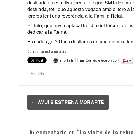
desfilada en comitiva, per tal de que SM la Reina 
desfilada, tot i que aquesta vegada amb el toro a l
toreros fent una reverència a la Família Reial.
El Tato, que havia aplaçat la lidia del tercer toro, 
dedicar a la Reina.
Es curiós ¿oi? Dues desfiades en una mateixa tarda
Comparte esta noticia:
Imprimir
Correo electrónico
Història
Navegación
←
AVUI S’ESTRENA MORARTE
de
entradas
Un comentario en “
La visita de la reina