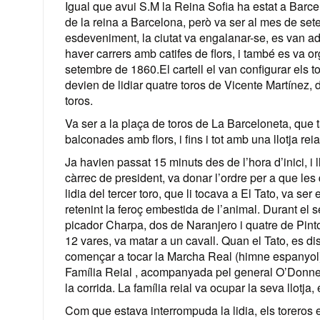
Igual que avui S.M la Reina Sofia ha estat a Barc
de la reina a Barcelona, però va ser al mes de sete
esdeveniment, la ciutat va engalanar-se, es van a
haver carrers amb catifes de flors, i també es va or
setembre de 1860.El cartell el van configurar els 
devien de lidiar quatre toros de Vicente Martínez, 
toros.
Va ser a la plaça de toros de La Barceloneta, que 
balconades amb flors, i fins i tot amb una llotja rei
Ja havien passat 15 minuts des de l’hora d’inici, i l
càrrec de president, va donar l’ordre per a que les
lidia del tercer toro, que li tocava a El Tato, va se
retenint la feroç embestida de l’animal. Durant el s
picador Charpa, dos de Naranjero i quatre de Pinto.
12 vares, va matar a un cavall. Quan el Tato, es 
començar a tocar la Marcha Real (himne espanyol) a
Família Reial , acompanyada pel general O’Donnel
la corrida. La família reial va ocupar la seva llotja,
Com que estava interrompuda la lidia, els toreros es