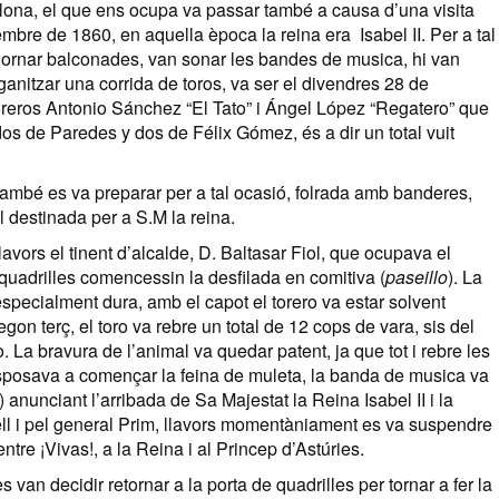
elona, el que ens ocupa va passar també a causa d’una visita
mbre de 1860, en aquella època la reina era Isabel II. Per a tal
dornar balconades, van sonar les bandes de musica, hi van
ganitzar una corrida de toros, va ser el divendres 28 de
toreros Antonio Sánchez “El Tato” i Ángel López “Regatero” que
dos de Paredes y dos de Félix Gómez, és a dir un total vuit
també es va preparar per a tal ocasió, folrada amb banderes,
al destinada per a S.M la reina.
lavors el tinent d’alcalde, D. Baltasar Fiol, que ocupava el
 quadrilles comencessin la desfilada en comitiva (
paseillo
). La
r especialment dura, amb el capot el torero va estar solvent
egon terç, el toro va rebre un total de 12 cops de vara, sis del
 La bravura de l’animal va quedar patent, ja que tot i rebre les
disposava a començar la feina de muleta, la banda de musica va
nunciant l’arribada de Sa Majestat la Reina Isabel II i la
l i pel general Prim, llavors momentàniament es va suspendre
 entre ¡Vivas!, a la Reina i al Princep d’Astúries.
 van decidir retornar a la porta de quadrilles per tornar a fer la