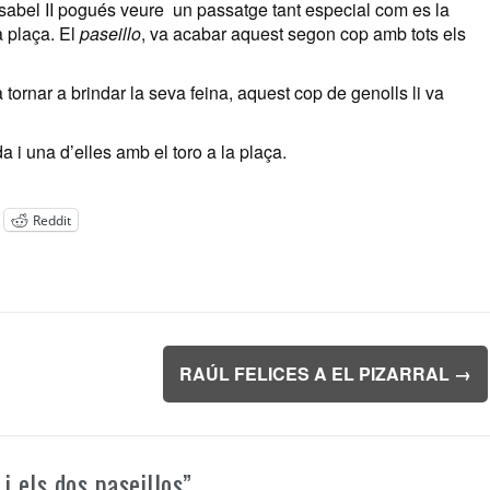
Isabel II pogués veure un passatge tant especial com es la
a plaça. El
paseillo
, va acabar aquest segon cop amb tots els
va tornar a brindar la seva feina, aquest cop de genolls li va
 i una d’elles amb el toro a la plaça.
Reddit
RAÚL FELICES A EL PIZARRAL
→
 i els dos paseillos
”