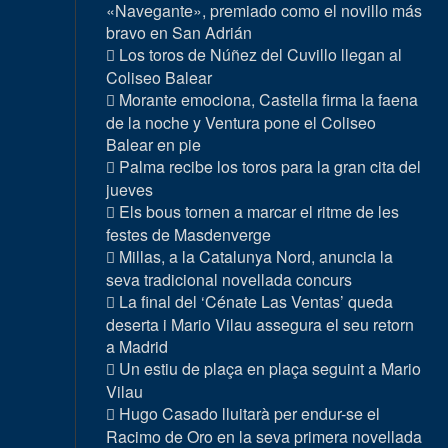
«Navegante», premiado como el novillo más
bravo en San Adrián
Los toros de Núñez del Cuvillo llegan al
Coliseo Balear
Morante emociona, Castella firma la faena
de la noche y Ventura pone el Coliseo
Balear en pie
Palma recibe los toros para la gran cita del
jueves
Els bous tornen a marcar el ritme de les
festes de Masdenverge
Millas, a la Catalunya Nord, anuncia la
seva tradicional novellada concurs
La final del ‘Cénate Las Ventas’ queda
deserta i Mario Vilau assegura el seu retorn
a Madrid
Un estiu de plaça en plaça seguint a Mario
Vilau
Hugo Casado lluitarà per endur-se el
Racimo de Oro en la seva primera novellada