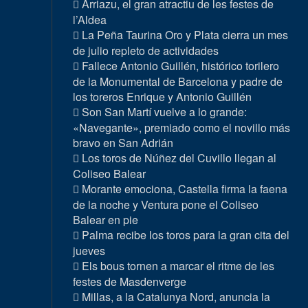
Arriazu, el gran atractiu de les festes de
l’Aldea
La Peña Taurina Oro y Plata cierra un mes
de julio repleto de actividades
Fallece Antonio Guillén, histórico torilero
de la Monumental de Barcelona y padre de
los toreros Enrique y Antonio Guillén
Son San Martí vuelve a lo grande:
«Navegante», premiado como el novillo más
bravo en San Adrián
Los toros de Núñez del Cuvillo llegan al
Coliseo Balear
Morante emociona, Castella firma la faena
de la noche y Ventura pone el Coliseo
Balear en pie
Palma recibe los toros para la gran cita del
jueves
Els bous tornen a marcar el ritme de les
festes de Masdenverge
Millas, a la Catalunya Nord, anuncia la