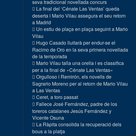
seva tradicional novellada concurs
La final del ‘Cénate Las Ventas’ queda
deserta i Mario Vilau assegura el seu retorn
a Madrid
Un estiu de plaça en plaça seguint a Mario
Vilau
Hugo Casado lluitarà per endur-se el
Racimo de Oro en la seva primera novellada
de la temporada
Mario Vilau talla una orella i es classifica
per a la final de «Cénate Las Ventas»
Orgulloso i Remirón, els novells de
Sagrario Moreno per al retorn de Mario Vilau
a Las Ventas
Ceret, a toro passat
Fallece José Fernández, padre de los
toreros catalanes Jesús Fernández y
Vicente Osuna
La Ràpita consolida la recuperació dels
bous a la platja