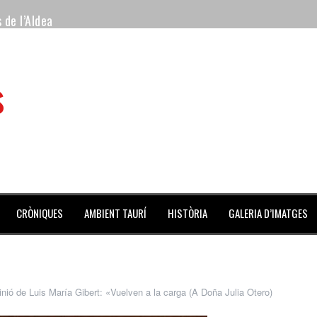
 de l’Aldea
 mes de julio repleto de actividades
s
ilero de la Monumental de Barcelona y padre de los toreros Enr
avegante», premiado como el novillo más bravo en San Adrián
al Coliseo Balear
aena de la noche y Ventura pone el Coliseo Balear en pie
CRÒNIQUES
AMBIENT TAURÍ
HISTÒRIA
GALERIA D’IMATGES
inió de Luis María Gibert: «Vuelven a la carga (A Doña Julia Otero)