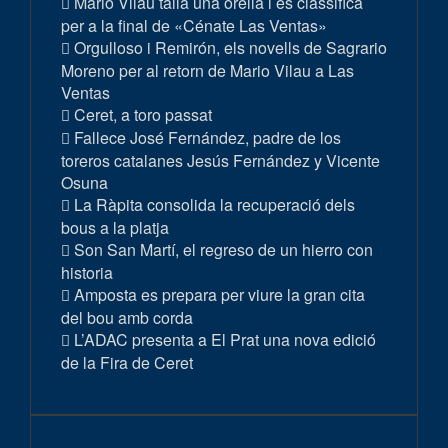
Mario Vilau talla una orella i es classifica
per a la final de «Cénate Las Ventas»
Orgulloso i Remirón, els novells de Sagrario
Moreno per al retorn de Mario Vilau a Las
Ventas
Ceret, a toro passat
Fallece José Fernández, padre de los
toreros catalanes Jesús Fernández y Vicente
Osuna
La Ràpita consolida la recuperació dels
bous a la platja
Son San Martí, el regreso de un hierro con
historia
Amposta es prepara per viure la gran cita
del bou amb corda
L’ADAC presenta a El Prat una nova edició
de la Fira de Ceret