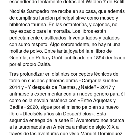
escondiendo lentamente detrás del Walden 7 de Bofill.
Nicolás Sampedro me recibe en su casa, que además
de cumplir su función principal sirve como museo y
biblioteca taurina. En las estanterías, y cajones, no
hay espacio para la morralla. Los libros están
perfectamente clasificados, inventariados y tratados
con sumo respeto. Algo sorprendente, no hay ni una
motita de polvo. Entre tanta joya brilla el libro de
Guerrita, de Peña y Goñi, publicado en 1894 dedicado
por el propio Califa.
Tras profundizar en distintos conceptos técnicos del
toreo en sus dos primeras obras «Cargar la suerte»
2014 y «Y después de Fuentes, ¿Naide?» 2017 y
animarse a experimentar con un nuevo género para él
como es la novela histórica con «Entre Agujetas y
Badila» 2020, sigue por el mismo palo en su nuevo
libro «Dieciséis años sin Desperdicios». Esta
segunda entrega de la serie El Aventorero nos acerca
a la tauromaquia en América a mitad de siglo XIX a
través de las aventuras que vivió Manuel Domínguez