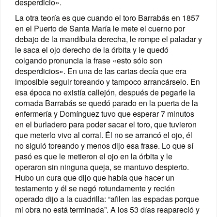
desperdicio».
La otra teoría es que cuando el toro Barrabás en 1857
en el Puerto de Santa María le mete el cuerno por
debajo de la mandíbula derecha, le rompe el paladar y
le saca el ojo derecho de la órbita y le quedó
colgando pronuncia la frase «esto sólo son
desperdicios». En una de las cartas decía que era
imposible seguir toreando y tampoco arrancárselo.
En
esa época no existía callejón, después de pegarle la
cornada Barrabás se quedó parado en la puerta de la
enfermería y Domínguez tuvo que esperar 7 minutos
en el burladero para poder sacar el toro, que tuvieron
que meterlo vivo al corral. Él no se arrancó el ojo, él
no siguió toreando y menos dijo esa frase. Lo que sí
pasó es que le metieron el ojo en la órbita y le
operaron sin ninguna queja, se mantuvo despierto.
Hubo un cura que dijo que había que hacer un
testamento y él se negó rotundamente y recién
operado dijo a la cuadrilla: “afilen las espadas porque
mi obra no está terminada”. A los 53 días reapareció y