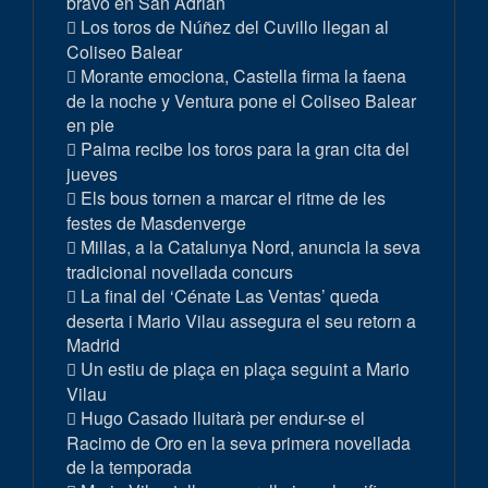
bravo en San Adrián
Los toros de Núñez del Cuvillo llegan al
Coliseo Balear
Morante emociona, Castella firma la faena
de la noche y Ventura pone el Coliseo Balear
en pie
Palma recibe los toros para la gran cita del
jueves
Els bous tornen a marcar el ritme de les
festes de Masdenverge
Millas, a la Catalunya Nord, anuncia la seva
tradicional novellada concurs
La final del ‘Cénate Las Ventas’ queda
deserta i Mario Vilau assegura el seu retorn a
Madrid
Un estiu de plaça en plaça seguint a Mario
Vilau
Hugo Casado lluitarà per endur-se el
Racimo de Oro en la seva primera novellada
de la temporada