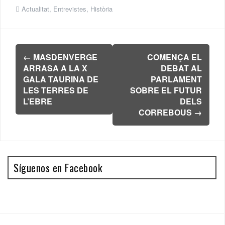
Actualitat
,
Entrevistes
,
Història
Navegación
←
MASDENVERGE
COMENÇA EL
de
ARRASA A LA X
DEBAT AL
entradas
GALA TAURINA DE
PARLAMENT
LES TERRES DE
SOBRE EL FUTUR
L’EBRE
DELS
CORREBOUS
→
Síguenos en Facebook