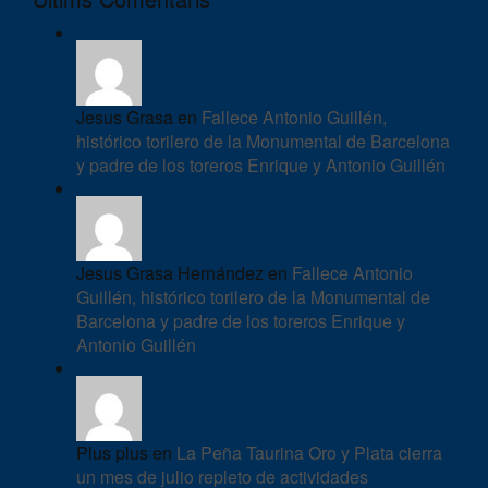
Jesus Grasa en
Fallece Antonio Guillén,
histórico torilero de la Monumental de Barcelona
y padre de los toreros Enrique y Antonio Guillén
Jesus Grasa Hernández en
Fallece Antonio
Guillén, histórico torilero de la Monumental de
Barcelona y padre de los toreros Enrique y
Antonio Guillén
Plus plus en
La Peña Taurina Oro y Plata cierra
un mes de julio repleto de actividades