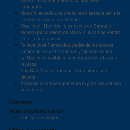
Oro en la seva primera novellada de la
temporada
Mario Vilau talla una orella i es classifica per a la
final de «Cénate Las Ventas»
Orgulloso i Remirón, els novells de Sagrario
Moreno per al retorn de Mario Vilau a Las Ventas
Ceret, a toro passat
Fallece José Fernández, padre de los toreros
catalanes Jesús Fernández y Vicente Osuna
La Ràpita consolida la recuperació dels bous a
la platja
Son San Martí, el regreso de un hierro con
historia
Amposta es prepara per viure la gran cita del bou
amb corda
Contacte
redaccion@vadebraus.com
Política de cookies
Últims Comentaris