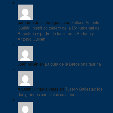
bernardo de la torre garcia en
Fallece Antonio
Guillén, histórico torilero de la Monumental de
Barcelona y padre de los toreros Enrique y
Antonio Guillén
Joan Millán en
La guía de la Barcelona taurina
Agustin Cintas Alvarez en
Tuser y Ballestar: los
dos grandes cartelistas catalanes