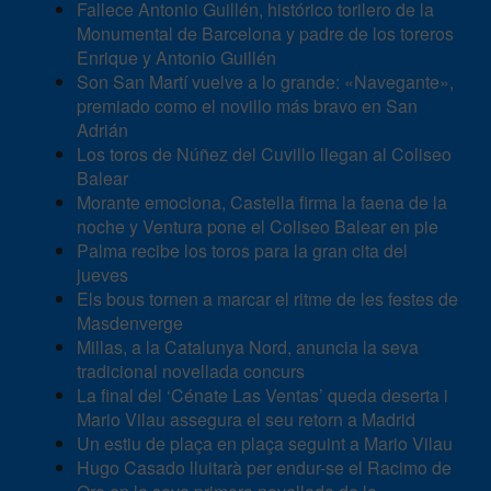
Fallece Antonio Guillén, histórico torilero de la
Monumental de Barcelona y padre de los toreros
Enrique y Antonio Guillén
Son San Martí vuelve a lo grande: «Navegante»,
premiado como el novillo más bravo en San
Adrián
Los toros de Núñez del Cuvillo llegan al Coliseo
Balear
Morante emociona, Castella firma la faena de la
noche y Ventura pone el Coliseo Balear en pie
Palma recibe los toros para la gran cita del
jueves
Els bous tornen a marcar el ritme de les festes de
Masdenverge
Millas, a la Catalunya Nord, anuncia la seva
tradicional novellada concurs
La final del ‘Cénate Las Ventas’ queda deserta i
Mario Vilau assegura el seu retorn a Madrid
Un estiu de plaça en plaça seguint a Mario Vilau
Hugo Casado lluitarà per endur-se el Racimo de