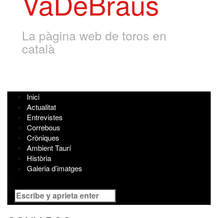
VaDeBraus
La pàgina web de toros en
català
Inici
Actualitat
Entrevistes
Correbous
Cròniques
Ambient Taurí
Història
Galeria d’imatges
Buscar
por: