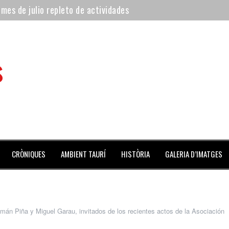
 mes de julio repleto de actividades
ilero de la Monumental de Barcelona y padre de los toreros Enr
avegante», premiado como el novillo más bravo en San Adrián
s
al Coliseo Balear
aena de la noche y Ventura pone el Coliseo Balear en pie
 de l’Aldea
CRÒNIQUES
AMBIENT TAURÍ
HISTÒRIA
GALERIA D’IMATGES
mán Piña y Miguel Garau, invitados de los recientes actos de la Asociación