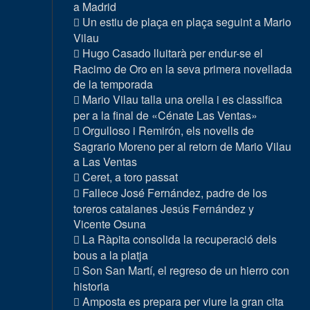
a Madrid
Un estiu de plaça en plaça seguint a Mario
Vilau
Hugo Casado lluitarà per endur-se el
Racimo de Oro en la seva primera novellada
de la temporada
Mario Vilau talla una orella i es classifica
per a la final de «Cénate Las Ventas»
Orgulloso i Remirón, els novells de
Sagrario Moreno per al retorn de Mario Vilau
a Las Ventas
Ceret, a toro passat
Fallece José Fernández, padre de los
toreros catalanes Jesús Fernández y
Vicente Osuna
La Ràpita consolida la recuperació dels
bous a la platja
Son San Martí, el regreso de un hierro con
historia
Amposta es prepara per viure la gran cita