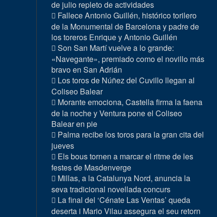
de julio repleto de actividades
Fallece Antonio Guillén, histórico torilero
de la Monumental de Barcelona y padre de
los toreros Enrique y Antonio Guillén
Son San Martí vuelve a lo grande:
«Navegante», premiado como el novillo más
bravo en San Adrián
Los toros de Núñez del Cuvillo llegan al
Coliseo Balear
Morante emociona, Castella firma la faena
de la noche y Ventura pone el Coliseo
Balear en pie
Palma recibe los toros para la gran cita del
jueves
Els bous tornen a marcar el ritme de les
festes de Masdenverge
Millas, a la Catalunya Nord, anuncia la
seva tradicional novellada concurs
La final del ‘Cénate Las Ventas’ queda
deserta i Mario Vilau assegura el seu retorn