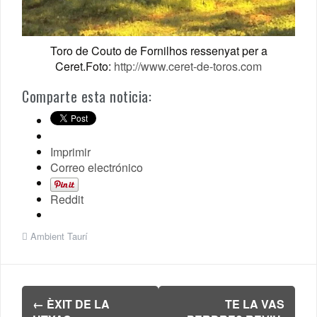
Toro de Couto de Fornilhos ressenyat per a
Ceret.Foto:
http://www.ceret-de-toros.com
Comparte esta noticia:
Imprimir
Correo electrónico
Reddit
Ambient Taurí
Navegación
←
ÈXIT DE LA
TE LA VAS
de