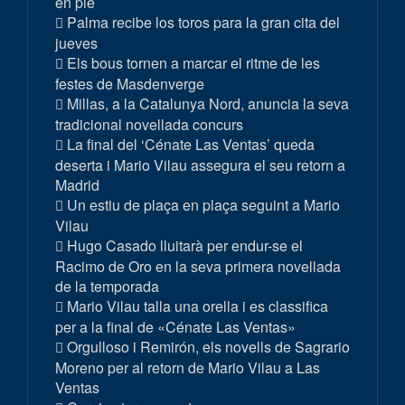
en pie
Palma recibe los toros para la gran cita del
jueves
Els bous tornen a marcar el ritme de les
festes de Masdenverge
Millas, a la Catalunya Nord, anuncia la seva
tradicional novellada concurs
La final del ‘Cénate Las Ventas’ queda
deserta i Mario Vilau assegura el seu retorn a
Madrid
Un estiu de plaça en plaça seguint a Mario
Vilau
Hugo Casado lluitarà per endur-se el
Racimo de Oro en la seva primera novellada
de la temporada
Mario Vilau talla una orella i es classifica
per a la final de «Cénate Las Ventas»
Orgulloso i Remirón, els novells de Sagrario
Moreno per al retorn de Mario Vilau a Las
Ventas