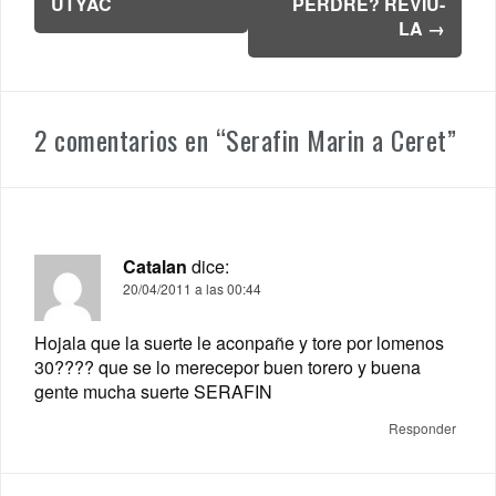
UTYAC
PERDRE? REVIU-
entradas
LA
→
2 comentarios en “
Serafin Marin a Ceret
”
Catalan
dice:
20/04/2011 a las 00:44
Hojala que la suerte le aconpañe y tore por lomenos
30???? que se lo merecepor buen torero y buena
gente mucha suerte SERAFIN
Responder