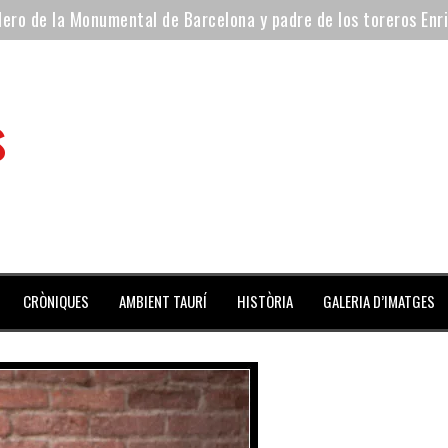
ilero de la Monumental de Barcelona y padre de los toreros Enr
avegante», premiado como el novillo más bravo en San Adrián
al Coliseo Balear
s
aena de la noche y Ventura pone el Coliseo Balear en pie
ta del jueves
 mes de julio repleto de actividades
CRÒNIQUES
AMBIENT TAURÍ
HISTÒRIA
GALERIA D’IMATGES