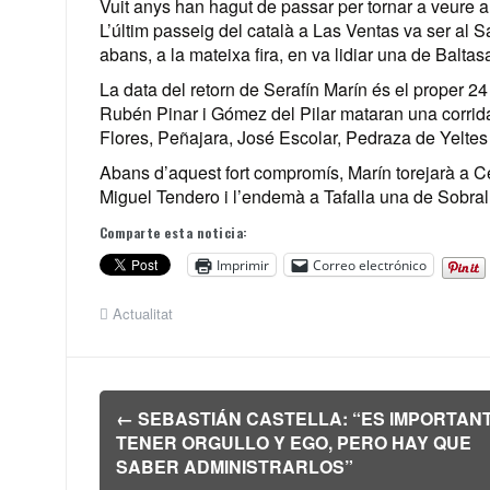
Vuit anys han hagut de passar per tornar a veure a
L’últim passeig del català a Las Ventas va ser al 
abans, a la mateixa fira, en va lidiar una de Baltas
La data del retorn de Serafín Marín és el proper 
Rubén Pinar i Gómez del Pilar mataran una corrid
Flores, Peñajara, José Escolar, Pedraza de Yeltes 
Abans d’aquest fort compromís, Marín torejarà a C
Miguel Tendero i l’endemà a Tafalla una de Sobral
Comparte esta noticia:
Imprimir
Correo electrónico
Actualitat
Navegación
←
SEBASTIÁN CASTELLA: “ES IMPORTAN
de
TENER ORGULLO Y EGO, PERO HAY QUE
entradas
SABER ADMINISTRARLOS”