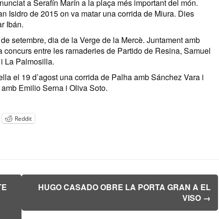
nunciat a Serafín Marín a la plaça més important del món.
San Isidro de 2015 on va matar una corrida de Miura. Dies
ar Ibán.
24 de setembre, dia de la Verge de la Mercè. Juntament amb
a concurs entre les ramaderies de Partido de Resina, Samuel
i La Palmosilla.
ella el 19 d’agost una corrida de Palha amb Sánchez Vara i
 amb Emilio Serna i Oliva Soto.
Reddit
TE
HUGO CASADO OBRE LA PORTA GRAN A EL
VISO
→