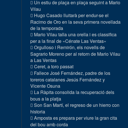
Un estiu de plaça en plaça seguint a Mario
Vilau
Hugo Casado lluitarà per endur-se el
Racimo de Oro en la seva primera novellada
de la temporada
Mario Vilau talla una orella i es classifica
per a la final de «Cénate Las Ventas»
Orgulloso i Remirón, els novells de
Sagrario Moreno per al retorn de Mario Vilau
a Las Ventas
Ceret, a toro passat
Fallece José Fernández, padre de los
toreros catalanes Jesús Fernández y
Vicente Osuna
La Ràpita consolida la recuperació dels
bous a la platja
Son San Martí, el regreso de un hierro con
historia
Amposta es prepara per viure la gran cita
del bou amb corda