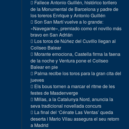
Fallece Antonio Guillén, histórico torilero
de la Monumental de Barcelona y padre de
los toreros Enrique y Antonio Guillén
Son San Martí vuelve a lo grande:
«Navegante», premiado como el novillo más
bravo en San Adrián
Los toros de Núñez del Cuvillo llegan al
Coliseo Balear
Morante emociona, Castella firma la faena
de la noche y Ventura pone el Coliseo
Balear en pie
Palma recibe los toros para la gran cita del
jueves
Els bous tornen a marcar el ritme de les
festes de Masdenverge
Millas, a la Catalunya Nord, anuncia la
seva tradicional novellada concurs
La final del ‘Cénate Las Ventas’ queda
deserta i Mario Vilau assegura el seu retorn
a Madrid