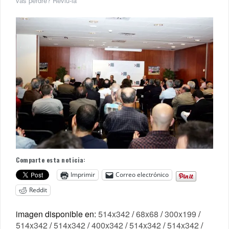
vas perdre? Reviu-la
Comparte esta noticia:
Imprimir
Correo electrónico
Reddit
imagen disponible en:
514x342
/
68x68
/
300x199
/
514x342
/
514x342
/
400x342
/
514x342
/
514x342
/