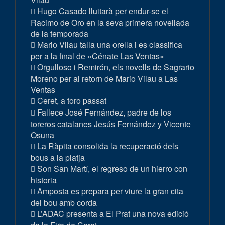
Hugo Casado lluitarà per endur-se el
Racimo de Oro en la seva primera novellada
de la temporada
Mario Vilau talla una orella i es classifica
per a la final de «Cénate Las Ventas»
Orgulloso i Remirón, els novells de Sagrario
Moreno per al retorn de Mario Vilau a Las
Ventas
Ceret, a toro passat
Fallece José Fernández, padre de los
toreros catalanes Jesús Fernández y Vicente
Osuna
La Ràpita consolida la recuperació dels
bous a la platja
Son San Martí, el regreso de un hierro con
historia
Amposta es prepara per viure la gran cita
del bou amb corda
L’ADAC presenta a El Prat una nova edició