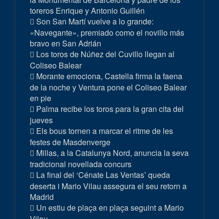
toreros Enrique y Antonio Guillén
Son San Martí vuelve a lo grande:
«Navegante», premiado como el novillo más
bravo en San Adrián
Los toros de Núñez del Cuvillo llegan al
Coliseo Balear
Morante emociona, Castella firma la faena
de la noche y Ventura pone el Coliseo Balear
en pie
Palma recibe los toros para la gran cita del
jueves
Els bous tornen a marcar el ritme de les
festes de Masdenverge
Millas, a la Catalunya Nord, anuncia la seva
tradicional novellada concurs
La final del ‘Cénate Las Ventas’ queda
deserta i Mario Vilau assegura el seu retorn a
Madrid
Un estiu de plaça en plaça seguint a Mario
Vilau