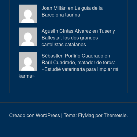
Joan Millán en
La guía de la
Barcelona taurina
Agustin Cintas Alvarez en
Tuser y
Ballestar: los dos grandes
cartelistas catalanes
Sébastien Porfirio Cuadrado en
Raúl Cuadrado, matador de toros:
«Estudié veterinaria para limpiar mi
karma»
Creado con WordPress
|
Tema:
FlyMag
por Themeisle.
Inici
Actualitat
Entrevistes
Correbous
Cròniques
Ambient
Història
Galeria