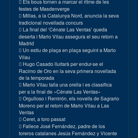
Els bous tornen a marcar el ritme de les
festes de Masdenverge
Millas, a la Catalunya Nord, anuncia la seva
tradicional novellada concurs
La final del ‘Cénate Las Ventas’ queda
deserta i Mario Vilau assegura el seu retorn a
Madrid
Un estiu de plaça en plaça seguint a Mario
Vilau
Hugo Casado lluitarà per endur-se el
Racimo de Oro en la seva primera novellada
de la temporada
Mario Vilau talla una orella i es classifica
per a la final de «Cénate Las Ventas»
Orgulloso i Remirón, els novells de Sagrario
Moreno per al retorn de Mario Vilau a Las
Ventas
Ceret, a toro passat
Fallece José Fernández, padre de los
toreros catalanes Jesús Fernández y Vicente