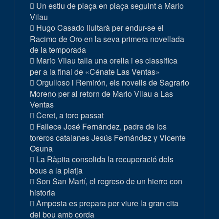
Un estiu de plaça en plaça seguint a Mario
Vilau
Hugo Casado lluitarà per endur-se el
Racimo de Oro en la seva primera novellada
de la temporada
Mario Vilau talla una orella i es classifica
per a la final de «Cénate Las Ventas»
Orgulloso i Remirón, els novells de Sagrario
Moreno per al retorn de Mario Vilau a Las
Ventas
Ceret, a toro passat
Fallece José Fernández, padre de los
toreros catalanes Jesús Fernández y Vicente
Osuna
La Ràpita consolida la recuperació dels
bous a la platja
Son San Martí, el regreso de un hierro con
historia
Amposta es prepara per viure la gran cita
del bou amb corda