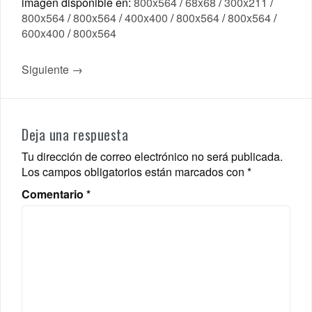
imagen disponible en:
800x564
/
68x68
/
300x211
/
800x564
/
800x564
/
400x400
/
800x564
/
800x564
/
600x400
/
800x564
Siguiente →
Deja una respuesta
Tu dirección de correo electrónico no será publicada.
Los campos obligatorios están marcados con
*
Comentario
*