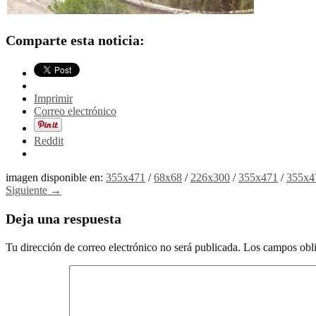
Comparte esta noticia:
Imprimir
Correo electrónico
Reddit
imagen disponible en:
355x471
/
68x68
/
226x300
/
355x471
/
355x4
Siguiente →
Deja una respuesta
Tu dirección de correo electrónico no será publicada.
Los campos obli