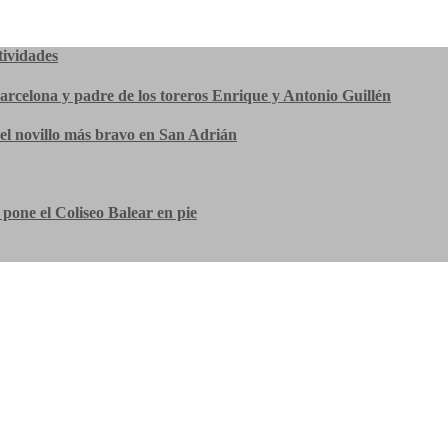
tividades
Barcelona y padre de los toreros Enrique y Antonio Guillén
el novillo más bravo en San Adrián
pone el Coliseo Balear en pie