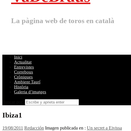
La pàgina web de toros en català
Inici
Actualitat
Entrevistes
Correbous
Cròniques
Ambient Taurí
Història
Galeria d’imatges
Buscar por:
Ibiza1
19/08/2011
Redacción
Imagen publicada en :
Un secret a Eivissa