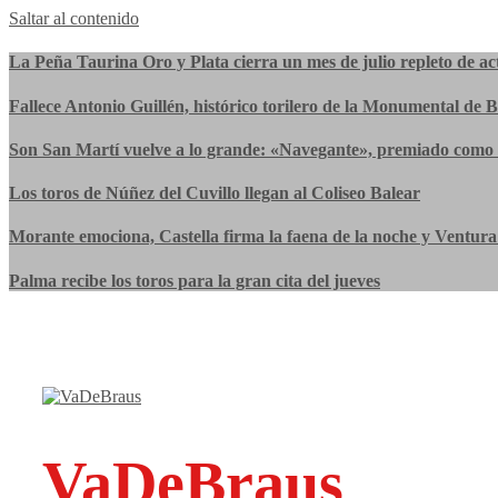
Saltar al contenido
La Peña Taurina Oro y Plata cierra un mes de julio repleto de ac
Fallece Antonio Guillén, histórico torilero de la Monumental de 
Son San Martí vuelve a lo grande: «Navegante», premiado como 
Los toros de Núñez del Cuvillo llegan al Coliseo Balear
Morante emociona, Castella firma la faena de la noche y Ventura 
Palma recibe los toros para la gran cita del jueves
VaDeBraus