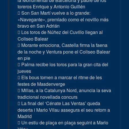
la Monumental de Barcelona y padre de los
toreros Enrique y Antonio Guillén
Son San Martí vuelve a lo grande:
«Navegante», premiado como el novillo más
bravo en San Adrián
Los toros de Núñez del Cuvillo llegan al
Coliseo Balear
Morante emociona, Castella firma la faena
de la noche y Ventura pone el Coliseo Balear
en pie
Palma recibe los toros para la gran cita del
jueves
Els bous tornen a marcar el ritme de les
festes de Masdenverge
Millas, a la Catalunya Nord, anuncia la seva
tradicional novellada concurs
La final del ‘Cénate Las Ventas’ queda
deserta i Mario Vilau assegura el seu retorn a
Madrid
Un estiu de plaça en plaça seguint a Mario