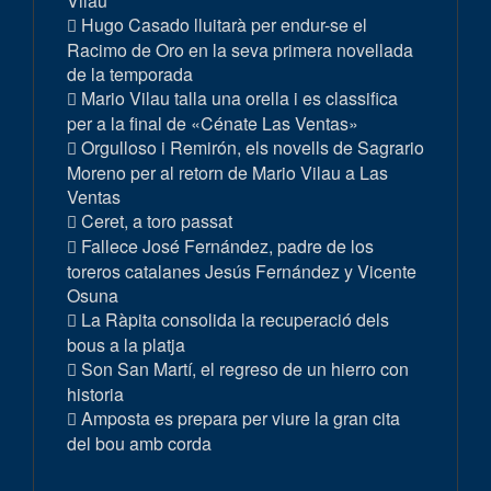
Vilau
Hugo Casado lluitarà per endur-se el
Racimo de Oro en la seva primera novellada
de la temporada
Mario Vilau talla una orella i es classifica
per a la final de «Cénate Las Ventas»
Orgulloso i Remirón, els novells de Sagrario
Moreno per al retorn de Mario Vilau a Las
Ventas
Ceret, a toro passat
Fallece José Fernández, padre de los
toreros catalanes Jesús Fernández y Vicente
Osuna
La Ràpita consolida la recuperació dels
bous a la platja
Son San Martí, el regreso de un hierro con
historia
Amposta es prepara per viure la gran cita
del bou amb corda