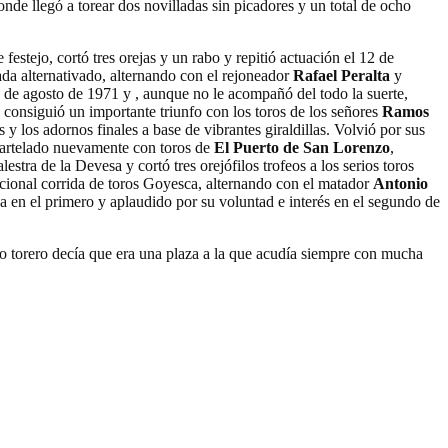
nde llegó a torear dos novilladas sin picadores y un total de ocho
e festejo, cortó tres orejas y un rabo y repitió actuación el 12 de
da alternativado, alternando con el rejoneador
Rafael Peralta
y
1 de agosto de 1971 y , aunque no le acompañó del todo la suerte,
 consiguió un importante triunfo con los toros de los señores
Ramos
y los adornos finales a base de vibrantes giraldillas. Volvió por sus
acartelado nuevamente con toros de
El Puerto de San Lorenzo
,
tra de la Devesa y cortó tres orejófilos trofeos a los serios toros
adicional corrida de toros Goyesca, alternando con el matador
Antonio
rea en el primero y aplaudido por su voluntad e interés en el segundo de
io torero decía que era una plaza a la que acudía siempre con mucha