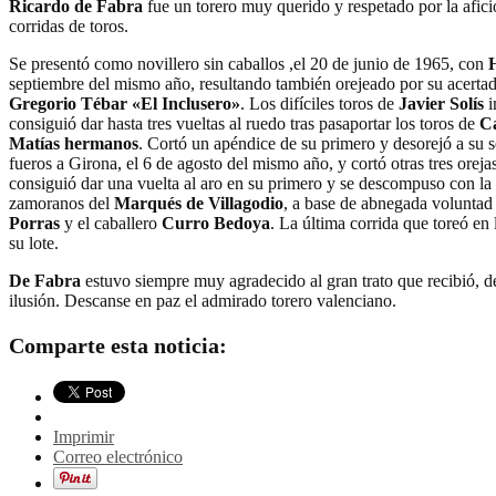
Ricardo de Fabra
fue un torero muy querido y respetado por la afici
corridas de toros.
Se presentó como novillero sin caballos ,el 20 de junio de 1965, con
septiembre del mismo año, resultando también orejeado por su acertad
Gregorio Tébar «El Inclusero»
. Los difíciles toros de
Javier Solís
i
consiguió dar hasta tres vueltas al ruedo tras pasaportar los toros de
C
Matías hermanos
. Cortó un apéndice de su primero y desorejó a su s
fueros a Girona, el 6 de agosto del mismo año, y cortó otras tres oreja
consiguió dar una vuelta al aro en su primero y se descompuso con la e
zamoranos del
Marqués de Villagodio
, a base de abnegada voluntad 
Porras
y el caballero
Curro Bedoya
. La última corrida que toreó en 
su lote.
De Fabra
estuvo siempre muy agradecido al gran trato que recibió, de
ilusión. Descanse en paz el admirado torero valenciano.
Comparte esta noticia:
Imprimir
Correo electrónico