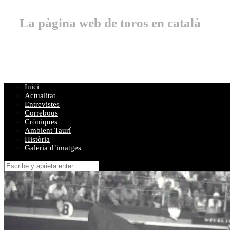
La pàgina web de toros en català
Inici
Actualitat
Entrevistes
Correbous
Cròniques
Ambient Taurí
Història
Galeria d’imatges
Buscar
por: