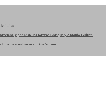
tividades
Barcelona y padre de los toreros Enrique y Antonio Guillén
el novillo más bravo en San Adrián