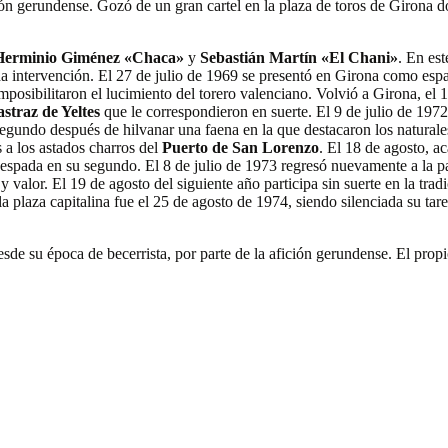
ón gerundense. Gozó de un gran cartel en la plaza de toros de Girona do
Herminio Giménez «Chaca»
y
Sebastián Martín «El Chani»
. En est
a intervención. El 27 de julio de 1969 se presentó en Girona como espa
mposibilitaron el lucimiento del torero valenciano. Volvió a Girona, el 
astraz
de Yeltes
que le correspondieron en suerte. El 9 de julio de 1972
egundo después de hilvanar una faena en la que destacaron los naturales 
s a los astados charros del
Puerto de San Lorenzo
. El 18 de agosto, 
spada en su segundo. El 8 de julio de 1973 regresó nuevamente a la pales
y valor. El 19 de agosto del siguiente año participa sin suerte en la tr
la plaza capitalina fue el 25 de agosto de 1974, siendo silenciada su ta
sde su época de becerrista, por parte de la afición gerundense. El prop