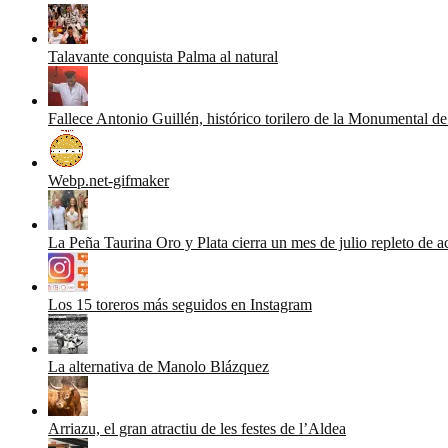
Talavante conquista Palma al natural
Fallece Antonio Guillén, histórico torilero de la Monumental d
Webp.net-gifmaker
La Peña Taurina Oro y Plata cierra un mes de julio repleto de a
Los 15 toreros más seguidos en Instagram
La alternativa de Manolo Blázquez
Arriazu, el gran atractiu de les festes de l’Aldea