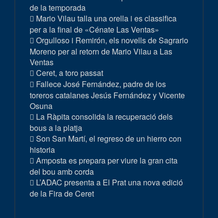
de la temporada
Mario Vilau talla una orella i es classifica
per a la final de «Cénate Las Ventas»
Orgulloso i Remirón, els novells de Sagrario
Moreno per al retorn de Mario Vilau a Las
Ventas
Ceret, a toro passat
Fallece José Fernández, padre de los
toreros catalanes Jesús Fernández y Vicente
Osuna
La Ràpita consolida la recuperació dels
bous a la platja
Son San Martí, el regreso de un hierro con
historia
Amposta es prepara per viure la gran cita
del bou amb corda
L’ADAC presenta a El Prat una nova edició
de la Fira de Ceret