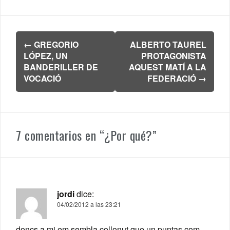
Navegación
←
GREGORIO
ALBERTO TAUREL
de
LÓPEZ, UN
PROTAGONISTA
entradas
BANDERILLER DE
AQUEST MATÍ A LA
VOCACIÓ
FEDERACIÓ
→
7 comentarios en “
¿Por qué?
”
jordi
dice:
04/02/2012 a las 23:21
doncs a mi em sembla collonut que un puntas com