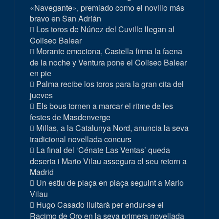
«Navegante», premiado como el novillo más
bravo en San Adrián
Los toros de Núñez del Cuvillo llegan al
Coliseo Balear
Morante emociona, Castella firma la faena
de la noche y Ventura pone el Coliseo Balear
en pie
Palma recibe los toros para la gran cita del
jueves
Els bous tornen a marcar el ritme de les
festes de Masdenverge
Millas, a la Catalunya Nord, anuncia la seva
tradicional novellada concurs
La final del ‘Cénate Las Ventas’ queda
deserta i Mario Vilau assegura el seu retorn a
Madrid
Un estiu de plaça en plaça seguint a Mario
Vilau
Hugo Casado lluitarà per endur-se el
Racimo de Oro en la seva primera novellada