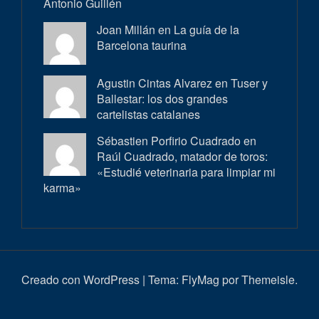
Antonio Guillén
Joan Millán en
La guía de la
Barcelona taurina
Agustin Cintas Alvarez en
Tuser y
Ballestar: los dos grandes
cartelistas catalanes
Sébastien Porfirio Cuadrado en
Raúl Cuadrado, matador de toros:
«Estudié veterinaria para limpiar mi
karma»
Creado con WordPress
|
Tema:
FlyMag
por Themeisle.
Inici
Actualitat
Entrevistes
Correbous
Cròniques
Ambient
Història
Galeria