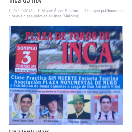
01/11/2013
Miguel Ángel Puertas
Imagen publicada en
:
Nueva clase práctica en Inca (Mallorca)
Comparte esta noticia: