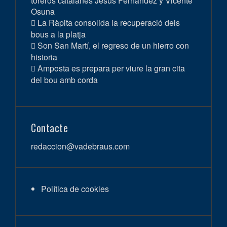
toreros catalanes Jesús Fernández y Vicente
Osuna
La Ràpita consolida la recuperació dels
bous a la platja
Son San Martí, el regreso de un hierro con
historia
Amposta es prepara per viure la gran cita
del bou amb corda
Contacte
redaccion@vadebraus.com
Política de cookies