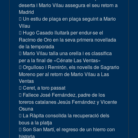
deserta i Mario Vilau assegura el seu retorn a
Madrid
Un estiu de plaça en plaça seguint a Mario
Vilau
Hugo Casado lluitarà per endur-se el
Racimo de Oro en la seva primera novellada
de la temporada
Mario Vilau talla una orella i es classifica
per a la final de «Cénate Las Ventas»
Orgulloso i Remirón, els novells de Sagrario
Moreno per al retorn de Mario Vilau a Las
Ventas
Ceret, a toro passat
Fallece José Fernández, padre de los
toreros catalanes Jesús Fernández y Vicente
Osuna
La Ràpita consolida la recuperació dels
bous a la platja
Son San Martí, el regreso de un hierro con
historia