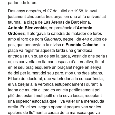
parlant de toros.
Dos anys després, el 27 de juliol de 1958, fa avui
justament cinquanta-tres anys, en una altra universitat
taurina, la plaça de Las Arenas de Barcelona,
Antonio Bienvenida
, en presència d’
Antonio
Ordóñez
, li atorgava la càtedra de matador de toros
amb el toro de nom
Galonero
, negre i de 440 quilos de
pes, que pertanyia a la divisa d’
Eusebia Galache
. La
plaça va registrar aquesta tarda una grandiosa
entrada i a un quart de set la tarda, vestit de gris perla i
or, es convertia en flamant espasa d’alternativa, lluint
en el seu braç esquerre un braçalet negre en senyal
de dol per la mort del seu pare, mort uns dies abans.
El toro del doctorat, que va brindar a la concurrència,
el va torejar a la verònica estupendament i durant la
faena de muleta el toro es vencia perillosament pel
pitó dret estant molt polit en la seva tasca, receptant
una superior estocada que li va valer una merescuda
orella. En el seu segon oponent poques van ser les
opcions de lluïment a causa de la mansesa que va