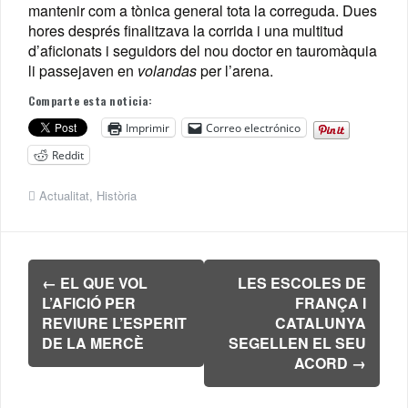
mantenir com a tònica general tota la correguda. Dues
hores després finalitzava la corrida i una multitud
d’aficionats i seguidors del nou doctor en tauromàquia
li passejaven en
volandas
per l’arena.
Comparte esta noticia:
Imprimir
Correo electrónico
Reddit
Actualitat
,
Història
Navegación
←
EL QUE VOL
LES ESCOLES DE
de
L’AFICIÓ PER
FRANÇA I
entradas
REVIURE L’ESPERIT
CATALUNYA
DE LA MERCÈ
SEGELLEN EL SEU
ACORD
→