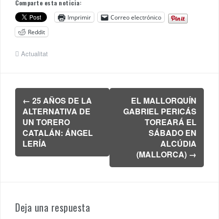
Comparte esta noticia:
Imprimir
Correo electrónico
Reddit
Actualitat
Navegación
←
25 AÑOS DE LA
EL MALLORQUÍN
de
ALTERNATIVA DE
GABRIEL PERICÁS
entradas
UN TORERO
TOREARÁ EL
CATALÁN: ÁNGEL
SÁBADO EN
LERÍA
ALCÚDIA
(MALLORCA)
→
Deja una respuesta