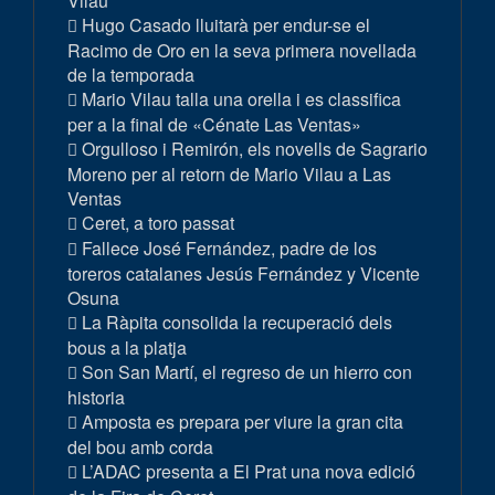
Vilau
Hugo Casado lluitarà per endur-se el
Racimo de Oro en la seva primera novellada
de la temporada
Mario Vilau talla una orella i es classifica
per a la final de «Cénate Las Ventas»
Orgulloso i Remirón, els novells de Sagrario
Moreno per al retorn de Mario Vilau a Las
Ventas
Ceret, a toro passat
Fallece José Fernández, padre de los
toreros catalanes Jesús Fernández y Vicente
Osuna
La Ràpita consolida la recuperació dels
bous a la platja
Son San Martí, el regreso de un hierro con
historia
Amposta es prepara per viure la gran cita
del bou amb corda
L’ADAC presenta a El Prat una nova edició