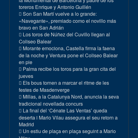
la Monumental de Barcelona y padre de los
toreros Enrique y Antonio Guillén
Son San Martí vuelve a lo grande:
«Navegante», premiado como el novillo más
bravo en San Adrián
Los toros de Núñez del Cuvillo llegan al
Coliseo Balear
Morante emociona, Castella firma la faena
de la noche y Ventura pone el Coliseo Balear
en pie
Palma recibe los toros para la gran cita del
jueves
Els bous tornen a marcar el ritme de les
festes de Masdenverge
Millas, a la Catalunya Nord, anuncia la seva
tradicional novellada concurs
La final del ‘Cénate Las Ventas’ queda
deserta i Mario Vilau assegura el seu retorn a
Madrid
Un estiu de plaça en plaça seguint a Mario