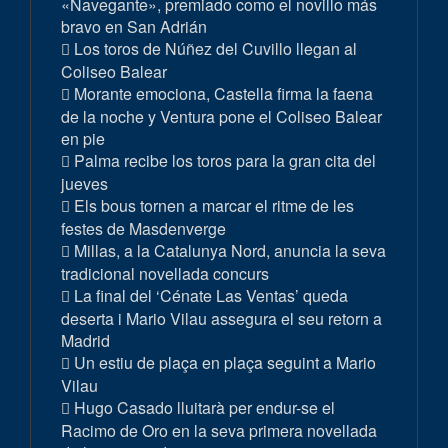
«Navegante», premiado como el novillo más
bravo en San Adrián
Los toros de Núñez del Cuvillo llegan al
Coliseo Balear
Morante emociona, Castella firma la faena
de la noche y Ventura pone el Coliseo Balear
en pie
Palma recibe los toros para la gran cita del
jueves
Els bous tornen a marcar el ritme de les
festes de Masdenverge
Millas, a la Catalunya Nord, anuncia la seva
tradicional novellada concurs
La final del ‘Cénate Las Ventas’ queda
deserta i Mario Vilau assegura el seu retorn a
Madrid
Un estiu de plaça en plaça seguint a Mario
Vilau
Hugo Casado lluitarà per endur-se el
Racimo de Oro en la seva primera novellada