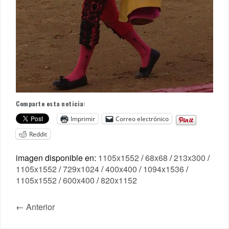
Comparte esta noticia:
Imprimir
Correo electrónico
Reddit
imagen disponible en:
1105x1552
/
68x68
/
213x300
/
1105x1552
/
729x1024
/
400x400
/
1094x1536
/
1105x1552
/
600x400
/
820x1152
← Anterior