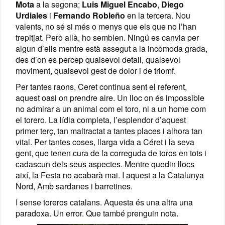
Mota
a la segona;
Luis Miguel Encabo
,
Diego
Urdiales
i
Fernando Robleño
en la tercera. Nou
valents, no sé si més o menys que els que no l’han
trepitjat. Però allà, ho semblen. Ningú es canvia per
algun d’ells mentre està assegut a la incòmoda grada,
des d’on es percep qualsevol detall, qualsevol
moviment, qualsevol gest de dolor i de triomf.
Per tantes raons, Ceret continua sent el referent,
aquest oasi on prendre aire. Un lloc on és impossible
no admirar a un animal com el toro, ni a un home com
el torero. La lídia completa, l’esplendor d’aquest
primer terç, tan maltractat a tantes places i alhora tan
vital. Per tantes coses, llarga vida a Céret i la seva
gent, que tenen cura de la correguda de toros en tots i
cadascun dels seus aspectes. Mentre quedin llocs
així, la Festa no acabarà mai. I aquest a la Catalunya
Nord, Amb sardanes i barretines.
I sense toreros catalans. Aquesta és una altra una
paradoxa. Un error. Que també prenguin nota.