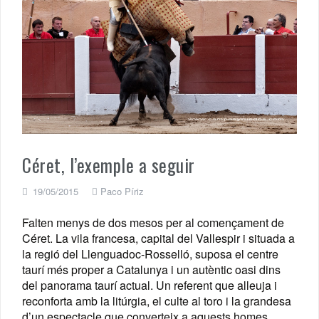
Céret, l’exemple a seguir
19/05/2015
Paco Píriz
Falten menys de dos mesos per al començament de
Céret. La vila francesa, capital del Vallespir i situada a
la regió del Llenguadoc-Rosselló, suposa el centre
taurí més proper a Catalunya i un autèntic oasi dins
del panorama taurí actual. Un referent que alleuja i
reconforta amb la litúrgia, el culte al toro i la grandesa
d’un espectacle que converteix a aquests homes