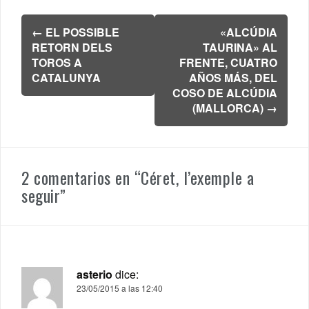
Navegación
←
EL POSSIBLE
«ALCÚDIA
de
RETORN DELS
TAURINA» AL
entradas
TOROS A
FRENTE, CUATRO
CATALUNYA
AÑOS MÁS, DEL
COSO DE ALCÚDIA
(MALLORCA)
→
2 comentarios en “
Céret, l’exemple a
seguir
”
asterio
dice:
23/05/2015 a las 12:40