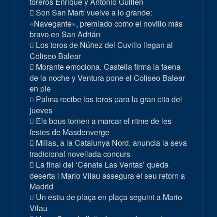
toreros Enrique y Antonio Guillén
Son San Martí vuelve a lo grande:
«Navegante», premiado como el novillo más
bravo en San Adrián
Los toros de Núñez del Cuvillo llegan al
Coliseo Balear
Morante emociona, Castella firma la faena
de la noche y Ventura pone el Coliseo Balear
en pie
Palma recibe los toros para la gran cita del
jueves
Els bous tornen a marcar el ritme de les
festes de Masdenverge
Millas, a la Catalunya Nord, anuncia la seva
tradicional novellada concurs
La final del ‘Cénate Las Ventas’ queda
deserta i Mario Vilau assegura el seu retorn a
Madrid
Un estiu de plaça en plaça seguint a Mario
Vilau