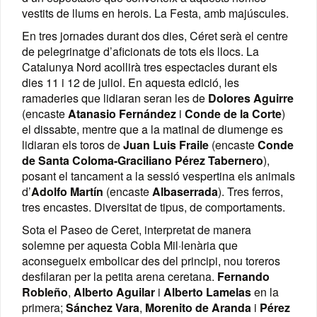
vestits de llums en herois. La Festa, amb majúscules.
En tres jornades durant dos dies, Céret serà el centre
de pelegrinatge d’aficionats de tots els llocs. La
Catalunya Nord acollirà tres espectacles durant els
dies 11 i 12 de juliol. En aquesta edició, les
ramaderies que lidiaran seran les de
Dolores Aguirre
(encaste
Atanasio Fernández
i
Conde de la Corte
)
el dissabte, mentre que a la matinal de diumenge es
lidiaran els toros de
Juan Luis Fraile
(encaste
Conde
de Santa Coloma-Graciliano Pérez Tabernero
),
posant el tancament a la sessió vespertina els animals
d’
Adolfo Martín
(encaste
Albaserrada
). Tres ferros,
tres encastes. Diversitat de tipus, de comportaments.
Sota el Paseo de Ceret, interpretat de manera
solemne per aquesta Cobla Mil·lenària que
aconsegueix embolicar des del principi, nou toreros
desfilaran per la petita arena ceretana.
Fernando
Robleño
,
Alberto Aguilar
i
Alberto Lamelas
en la
primera;
Sánchez Vara
,
Morenito de Aranda
i
Pérez