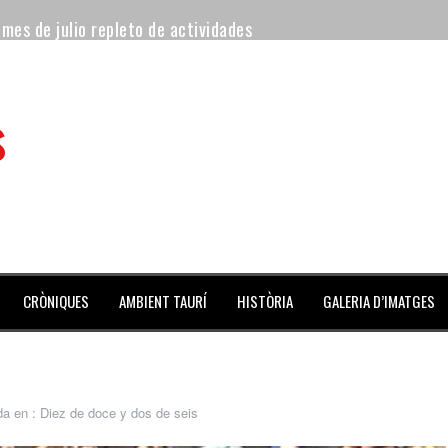
 mes de julio repleto de actividades
ilero de la Monumental de Barcelona y padre de los toreros Enr
s
avegante», premiado como el novillo más bravo en San Adrián
al Coliseo Balear
aena de la noche y Ventura pone el Coliseo Balear en pie
ta del jueves
CRÒNIQUES
AMBIENT TAURÍ
HISTÒRIA
GALERIA D’IMATGES
da en :
Diez de doce y dos de seis