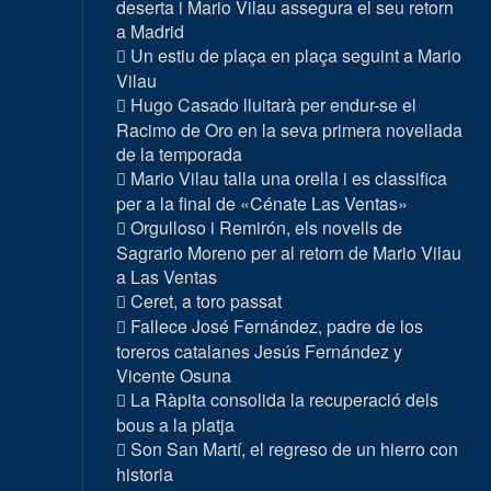
deserta i Mario Vilau assegura el seu retorn
a Madrid
Un estiu de plaça en plaça seguint a Mario
Vilau
Hugo Casado lluitarà per endur-se el
Racimo de Oro en la seva primera novellada
de la temporada
Mario Vilau talla una orella i es classifica
per a la final de «Cénate Las Ventas»
Orgulloso i Remirón, els novells de
Sagrario Moreno per al retorn de Mario Vilau
a Las Ventas
Ceret, a toro passat
Fallece José Fernández, padre de los
toreros catalanes Jesús Fernández y
Vicente Osuna
La Ràpita consolida la recuperació dels
bous a la platja
Son San Martí, el regreso de un hierro con
historia