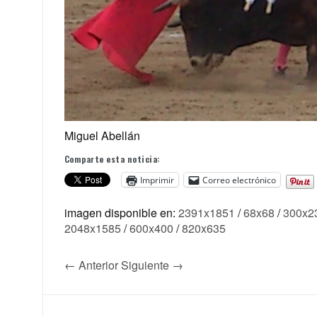
Miguel Abellán
Comparte esta noticia:
Imprimir
Correo electrónico
imagen disponible en:
2391x1851
/
68x68
/
300x2
2048x1585
/
600x400
/
820x635
← Anterior
Siguiente →