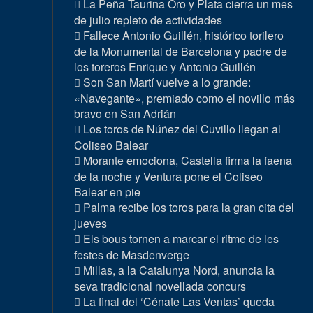
La Peña Taurina Oro y Plata cierra un mes
de julio repleto de actividades
Fallece Antonio Guillén, histórico torilero
de la Monumental de Barcelona y padre de
los toreros Enrique y Antonio Guillén
Son San Martí vuelve a lo grande:
«Navegante», premiado como el novillo más
bravo en San Adrián
Los toros de Núñez del Cuvillo llegan al
Coliseo Balear
Morante emociona, Castella firma la faena
de la noche y Ventura pone el Coliseo
Balear en pie
Palma recibe los toros para la gran cita del
jueves
Els bous tornen a marcar el ritme de les
festes de Masdenverge
Millas, a la Catalunya Nord, anuncia la
seva tradicional novellada concurs
La final del ‘Cénate Las Ventas’ queda