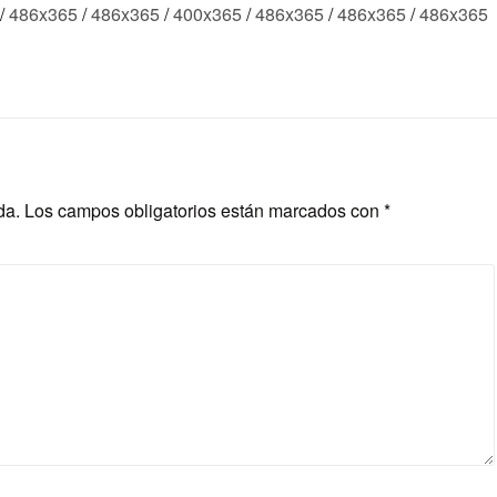
/
486x365
/
486x365
/
400x365
/
486x365
/
486x365
/
486x365
da.
Los campos obligatorios están marcados con
*