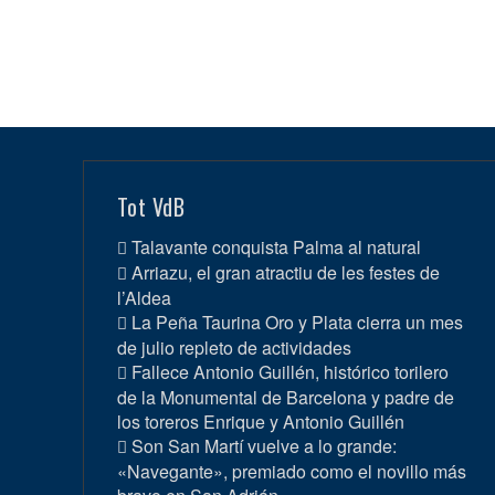
Tot VdB
Talavante conquista Palma al natural
Arriazu, el gran atractiu de les festes de
l’Aldea
La Peña Taurina Oro y Plata cierra un mes
de julio repleto de actividades
Fallece Antonio Guillén, histórico torilero
de la Monumental de Barcelona y padre de
los toreros Enrique y Antonio Guillén
Son San Martí vuelve a lo grande:
«Navegante», premiado como el novillo más