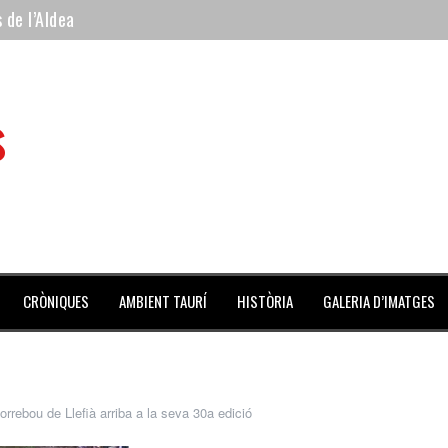
 de l’Aldea
 mes de julio repleto de actividades
ilero de la Monumental de Barcelona y padre de los toreros Enr
s
avegante», premiado como el novillo más bravo en San Adrián
al Coliseo Balear
CRÒNIQUES
AMBIENT TAURÍ
HISTÒRIA
GALERIA D’IMATGES
orrebou de Llefià arriba a la seva 30a edició