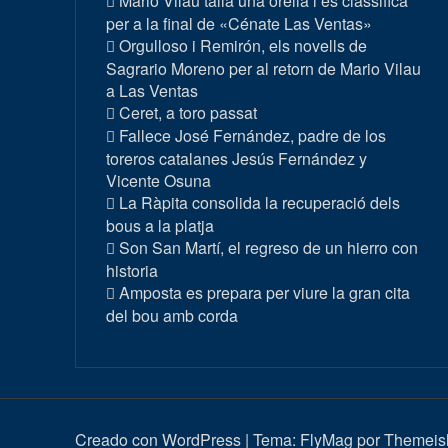
Mario Vilau talla una orella i es classifica
per a la final de «Cénate Las Ventas»
Orgulloso i Remirón, els novells de
Sagrario Moreno per al retorn de Mario Vilau
a Las Ventas
Ceret, a toro passat
Fallece José Fernández, padre de los
toreros catalanes Jesús Fernández y
Vicente Osuna
La Ràpita consolida la recuperació dels
bous a la platja
Son San Martí, el regreso de un hierro con
historia
Amposta es prepara per viure la gran cita
del bou amb corda
Creado con WordPress
|
Tema:
FlyMag
por Themeisl