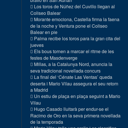
bravo en San Adrián
Los toros de Núñez del Cuvillo llegan al
Coliseo Balear
Morante emociona, Castella firma la faena
de la noche y Ventura pone el Coliseo
Balear en pie
Palma recibe los toros para la gran cita del
jueves
Els bous tornen a marcar el ritme de les
festes de Masdenverge
Millas, a la Catalunya Nord, anuncia la
seva tradicional novellada concurs
La final del ‘Cénate Las Ventas’ queda
deserta i Mario Vilau assegura el seu retorn
a Madrid
Un estiu de plaça en plaça seguint a Mario
Vilau
Hugo Casado lluitarà per endur-se el
Racimo de Oro en la seva primera novellada
de la temporada