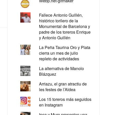
Webp.net-gifmaker
Fallece Antonio Guillén,
histórico torilero de la
Monumental de Barcelona y
padre de los toreros Enrique
y Antonio Guillén
La Peña Taurina Oro y Plata
cierra un mes de julio
repleto de actividades
La alternativa de Manolo
Blázquez
Arriazu, el gran atractiu de
les festes de l’Aldea
Los 15 toreros más seguidos
en Instagram
Inca y Muro presentan una