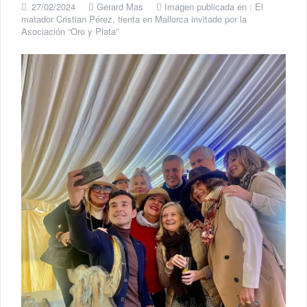
27/02/2024
Gerard Mas
Imagen publicada en :
El
matador Cristian Pérez, tienta en Mallorca invitado por la
Asociación “Oro y Plata”