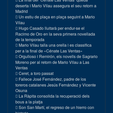
deserta i Mario Vilau assegura el seu retorn a
Madrid
Un estiu de plaça en plaça seguint a Mario
Vilau
Hugo Casado lluitarà per endur-se el
Racimo de Oro en la seva primera novellada
de la temporada
Mario Vilau talla una orella i es classifica
per a la final de «Cénate Las Ventas»
Orgulloso i Remirón, els novells de Sagrario
Moreno per al retorn de Mario Vilau a Las
Ventas
Ceret, a toro passat
Fallece José Fernández, padre de los
toreros catalanes Jesús Fernández y Vicente
Osuna
La Ràpita consolida la recuperació dels
bous a la platja
Son San Martí, el regreso de un hierro con