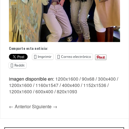
Comparte esta noticia:
Imprimir
Correo electrónico
Reddit
imagen disponible en:
1200x1600
/
90x68
/
300x400
/
1200x1600
/
1160x1547
/
400x400
/
1152x1536
/
1200x1600
/
600x400
/
820x1093
← Anterior
Siguiente →