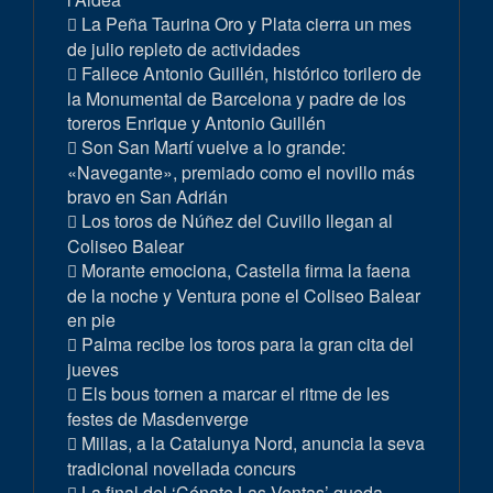
La Peña Taurina Oro y Plata cierra un mes
de julio repleto de actividades
Fallece Antonio Guillén, histórico torilero de
la Monumental de Barcelona y padre de los
toreros Enrique y Antonio Guillén
Son San Martí vuelve a lo grande:
«Navegante», premiado como el novillo más
bravo en San Adrián
Los toros de Núñez del Cuvillo llegan al
Coliseo Balear
Morante emociona, Castella firma la faena
de la noche y Ventura pone el Coliseo Balear
en pie
Palma recibe los toros para la gran cita del
jueves
Els bous tornen a marcar el ritme de les
festes de Masdenverge
Millas, a la Catalunya Nord, anuncia la seva
tradicional novellada concurs
La final del ‘Cénate Las Ventas’ queda