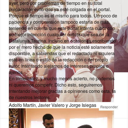
ayer, pero por problemas de tiempo en su total
preparación evitó que ya esté colgada en el portal.
Porque el tiempo es el mismo para todos. Un poco de
paciencia y comprensión tampoco estaría de más,
teniendo en cuenta que este portal intenta cubrir con
su mejor intención cualquier noticia que sea de la
Catalunya Taurina. Incluso en ocasiones escribiendo
por el mero hecho de que la noticia esté solamente
disponible, a sabiendas que el redactado ni siquiera
esté en línea o estilo de la redacción o del propio
autor, intentando alejarnos de intereses propios o
ajenos.
Luis Corrales y Adolfo Martín
En inmediatez, y mucho menos acierto, no podemos
ni queremos competir. Dicho esto, seguiremos
intentando mejorar gracias a opiniones como esta, la
de nuestros lectores.
Adolfo Martín, Javier Valero y Jorge Isiegas
Responder