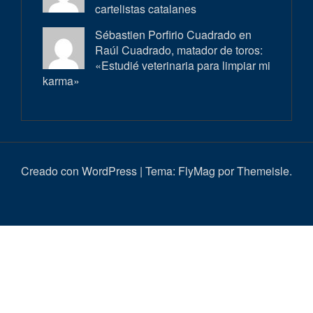
cartelistas catalanes
Sébastien Porfirio Cuadrado en
Raúl Cuadrado, matador de toros:
«Estudié veterinaria para limpiar mi
karma»
Creado con WordPress
|
Tema:
FlyMag
por Themeisle.
Inici
Actualitat
Entrevistes
Correbous
Cròniques
Ambient
Història
Galeria
Taurí
d’imatges