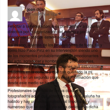
joan
dice:
22/11/2016 a las 13:26
Felicitar a la Federación, a su presidente y a la Junta
directiva por la organización del evento y por la
importante labor que están haciendo.
Así mismo, además de los profesionales de fuera, tal y
como hizo Paco Píriz en su intervención siendo uno
de los momentos probablemente más emocionantes
del acto, agradecer y nombrar a los profesionales,
asociaciones y aficionados catalanes que estuvieron
presentes en la comida y que han quedado (a mi
parecer) en un segundo plano en la información que
desde este medio se ha dado.
Profesionales (además de los ya citados y
fotografiados aquí) que acreditan que en Cataluña ha
habido y hay un sector profesional importante y
numeroso que se dedica y/o se ha dedicado a dicha