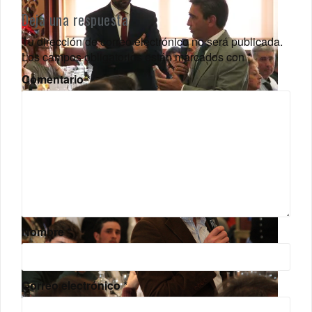
Deja una respuesta
Tu dirección de correo electrónico no será publicada.
Los campos obligatorios están marcados con
*
Comentario
*
Paco Píriz y Victorino Martín
Nombre
*
Correo electrónico
*
Diego Urdiales