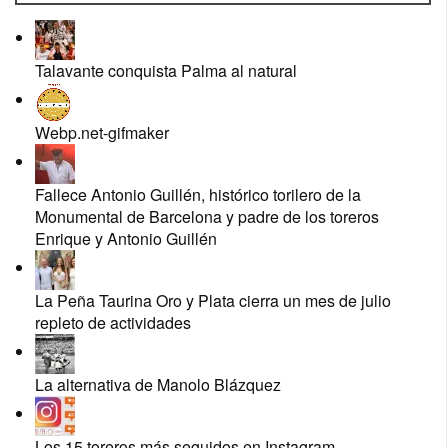
Diego Urdialese Israel Vicente
Talavante conquista Palma al natural
Webp.net-gifmaker
Fallece Antonio Guillén, histórico torilero de la
Monumental de Barcelona y padre de los toreros
Enrique y Antonio Guillén
Paco March y Elvira Checa
La Peña Taurina Oro y Plata cierra un mes de julio
repleto de actividades
La alternativa de Manolo Blázquez
Los 15 toreros más seguidos en Instagram