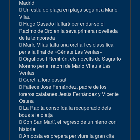
Madrid
Un estiu de plaça en plaça seguint a Mario
Vilau
Hugo Casado lluitarà per endur-se el
Racimo de Oro en la seva primera novellada
de la temporada
Mario Vilau talla una orella i es classifica
per a la final de «Cénate Las Ventas»
Orgulloso i Remirón, els novells de Sagrario
Moreno per al retorn de Mario Vilau a Las
Ventas
Ceret, a toro passat
Fallece José Fernández, padre de los
toreros catalanes Jesús Fernández y Vicente
Osuna
La Ràpita consolida la recuperació dels
bous a la platja
Son San Martí, el regreso de un hierro con
historia
Amposta es prepara per viure la gran cita