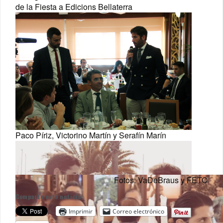
de la Fiesta a Edicions Bellaterra
Paco Píriz, Victorino Martín y Serafín Marín
Fotos: VaDeBraus y FETC
Comparte esta noticia:
Imprimir
Correo electrónico