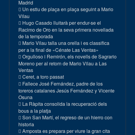
Madrid
Un estiu de plaça en plaça seguint a Mario
Vilau
Hugo Casado lluitarà per endur-se el
Racimo de Oro en la seva primera novellada
de la temporada
Mario Vilau talla una orella i es classifica
per a la final de «Cénate Las Ventas»
Orgulloso i Remirón, els novells de Sagrario
Moreno per al retorn de Mario Vilau a Las
Ventas
Ceret, a toro passat
Fallece José Fernández, padre de los
toreros catalanes Jesús Fernández y Vicente
Osuna
La Ràpita consolida la recuperació dels
bous a la platja
Son San Martí, el regreso de un hierro con
historia
Amposta es prepara per viure la gran cita