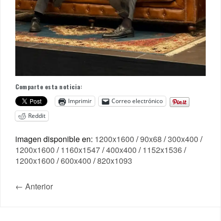
Comparte esta noticia:
Imprimir
Correo electrónico
Reddit
imagen disponible en:
1200x1600
/
90x68
/
300x400
/
1200x1600
/
1160x1547
/
400x400
/
1152x1536
/
1200x1600
/
600x400
/
820x1093
← Anterior