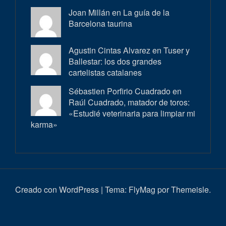
Joan Millán en
La guía de la
Barcelona taurina
Agustin Cintas Alvarez en
Tuser y
Ballestar: los dos grandes
cartelistas catalanes
Sébastien Porfirio Cuadrado en
Raúl Cuadrado, matador de toros:
«Estudié veterinaria para limpiar mi
karma»
Creado con WordPress
|
Tema:
FlyMag
por Themeisle.
Inici
Actualitat
Entrevistes
Correbous
Cròniques
Ambient
Història
Galeria