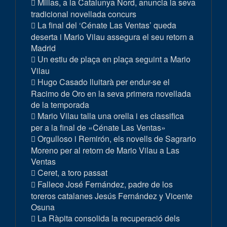
Millas, a la Catalunya Nord, anuncia la seva
tradicional novellada concurs
La final del ‘Cénate Las Ventas’ queda
deserta i Mario Vilau assegura el seu retorn a
Madrid
Un estiu de plaça en plaça seguint a Mario
Vilau
Hugo Casado lluitarà per endur-se el
Racimo de Oro en la seva primera novellada
de la temporada
Mario Vilau talla una orella i es classifica
per a la final de «Cénate Las Ventas»
Orgulloso i Remirón, els novells de Sagrario
Moreno per al retorn de Mario Vilau a Las
Ventas
Ceret, a toro passat
Fallece José Fernández, padre de los
toreros catalanes Jesús Fernández y Vicente
Osuna
La Ràpita consolida la recuperació dels