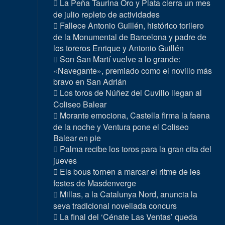
La Peña Taurina Oro y Plata cierra un mes
de julio repleto de actividades
Fallece Antonio Guillén, histórico torilero
de la Monumental de Barcelona y padre de
los toreros Enrique y Antonio Guillén
Son San Martí vuelve a lo grande:
«Navegante», premiado como el novillo más
bravo en San Adrián
Los toros de Núñez del Cuvillo llegan al
Coliseo Balear
Morante emociona, Castella firma la faena
de la noche y Ventura pone el Coliseo
Balear en pie
Palma recibe los toros para la gran cita del
jueves
Els bous tornen a marcar el ritme de les
festes de Masdenverge
Millas, a la Catalunya Nord, anuncia la
seva tradicional novellada concurs
La final del ‘Cénate Las Ventas’ queda