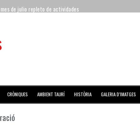
 mes de julio repleto de actividades
ilero de la Monumental de Barcelona y padre de los toreros Enr
s
avegante», premiado como el novillo más bravo en San Adrián
al Coliseo Balear
aena de la noche y Ventura pone el Coliseo Balear en pie
ta del jueves
CRÒNIQUES
AMBIENT TAURÍ
HISTÒRIA
GALERIA D’IMATGES
ració