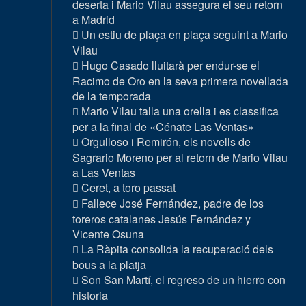
deserta i Mario Vilau assegura el seu retorn
a Madrid
Un estiu de plaça en plaça seguint a Mario
Vilau
Hugo Casado lluitarà per endur-se el
Racimo de Oro en la seva primera novellada
de la temporada
Mario Vilau talla una orella i es classifica
per a la final de «Cénate Las Ventas»
Orgulloso i Remirón, els novells de
Sagrario Moreno per al retorn de Mario Vilau
a Las Ventas
Ceret, a toro passat
Fallece José Fernández, padre de los
toreros catalanes Jesús Fernández y
Vicente Osuna
La Ràpita consolida la recuperació dels
bous a la platja
Son San Martí, el regreso de un hierro con
historia