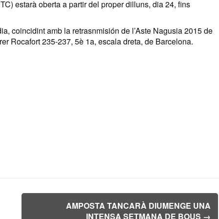
) estarà oberta a partir del proper dilluns, dia 24, fins
ia, coincidint amb la retrasnmisión de l’Aste Nagusia 2015 de
rer Rocafort 235-237, 5è 1a, escala dreta, de Barcelona.
AMPOSTA TANCARÀ DIUMENGE UNA
INTENSA SETMANA DE BOUS
→