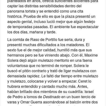
planteados en años, ofrecía suficientes alicientes para
captar las distintas sensibilidades dentro del
panorama torista y se entendió como una cita
histórica. Prueba de ello es que la plaza presentó un
aspecto genial, incluso lució mejor que algún festejo
de temporadas pasadas. El ambiente fue espectacular
los dos días, mañana y tarde.
La corrida de Raso de Portillo fue seria, dura y
presentó muchas dificultados a los matadores. El
sexto fue el de mejor calidad, humilló más que sus
hermanos pero se fue viniendo abajo. Con él, Maxime
Solera dejó algún muletazo meritorio en una faena
voluntariosa que no terminó de romper. Solera le
buscó el pitón contrario y trató de ligar muletazos con
demasiada rapidez. Le faltó dar tiempo entre muletazo
y muletazo, colocarse y volver a empezar. Ceret lo
hubiera entendido y cantado mucho más. Antes,
habían brillado dos miembros de su cuadrilla: Israel
de Pedro a lomos de
Destinado
en un buen tercio de
varas y Omar Guerra asomándose al balcón entre dos