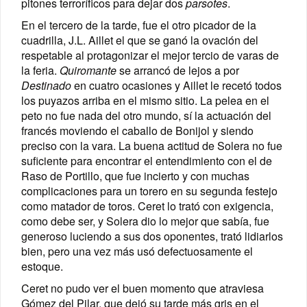
pitones terroríficos para dejar dos
parsotes
.
En el tercero de la tarde, fue el otro picador de la
cuadrilla, J.L. Aillet el que se ganó la ovación del
respetable al protagonizar el mejor tercio de varas de
la feria.
Quiromante
se arrancó de lejos a por
Destinado
en cuatro ocasiones y Aillet le recetó todos
los puyazos arriba en el mismo sitio. La pelea en el
peto no fue nada del otro mundo, sí la actuación del
francés moviendo el caballo de Bonijol y siendo
preciso con la vara. La buena actitud de Solera no fue
suficiente para encontrar el entendimiento con el de
Raso de Portillo, que fue incierto y con muchas
complicaciones para un torero en su segunda festejo
como matador de toros. Ceret lo trató con exigencia,
como debe ser, y Solera dio lo mejor que sabía, fue
generoso luciendo a sus dos oponentes, trató lidiarlos
bien, pero una vez más usó defectuosamente el
estoque.
Ceret no pudo ver el buen momento que atraviesa
Gómez del Pilar, que dejó su tarde más gris en el