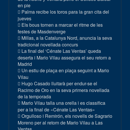
en pie
Palma recibe los toros para la gran cita del
jueves
Els bous tornen a marcar el ritme de les
festes de Masdenverge
Millas, a la Catalunya Nord, anuncia la seva
tradicional novellada concurs
La final del ‘Cénate Las Ventas’ queda
deserta i Mario Vilau assegura el seu retorn a
Madrid
Un estiu de plaça en plaça seguint a Mario
Vilau
Hugo Casado lluitarà per endur-se el
Racimo de Oro en la seva primera novellada
de la temporada
Mario Vilau talla una orella i es classifica
per a la final de «Cénate Las Ventas»
Orgulloso i Remirón, els novells de Sagrario
Moreno per al retorn de Mario Vilau a Las
Ventas