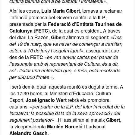
cultura taurina com a bé cultural i immaterial
«.
Així les coses,
Luis María Gibert
, tornava a reclamar
l’atenció promesa pel Govern central a la
ILP
,
presentada per la
Federació d’Entitats Taurines de
Catalunya
(
FETC
), de la qual és president. A través
del diari La Razón,
Gibert
afirmava el següent: «
Des
del 19 de març, que va haver de començar a tramitar,
estem a 10 de juny i seguim igual
«, assegurant que
des de la
FETC
«
es van enviar cartes per parlar de
l’assumpte amb el representant de Cultura, és a dir,
sol · licitar una entrevista que, a més, està recolzada
per 650.000 firmes
«.
I serà demà, quan aquesta reunió es dugui a terme. A
les 17:30 hores, al Ministeri d’Educació, Cultura i
Esport,
José Ignacio Wert
rebrà els promotors
catalans, «
per parlar de la ILP, del futur immediat de la
Iniciativa: la possible data de la seva aprovació i del
seguiment posterior
» .
Hi assistiran
el mateix
Gibert
,
la vicepresidenta
Marilén
Barceló
i
l’advocat
Alejandro
Gasch
.