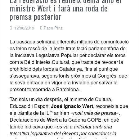
ministre Wert i farà una roda de
premsa posterior
12/06/2013
Paco Píriz
La passada setmana diferents mitjans de comunicació
es feien ressò de la lenta tramitació parlamentària de
la Iniciativa Legislativa Popular per declarar els toros
com a Bé d’Interès Cultural, que tracta de revocar la
prohibició dels toros a Catalunya, fins al punt que
s’assegurava, segons fonts pròximes al Congrés, que
la seva entrada en vigor era inviable per salvar la
present temporada a Barcelona.
Tan sols un dia després, el ministre de Cultura,
Educació i Esport,
José Ignacio Wert
, reconeixia que
els tràmits de la ILP anirien «
molt més de pressa
«.
Declaracions de
Wert
a la Cadena COPE, en què
també indicava que «
es va a articular amb una
iniciativa legislativa del Govern per considerar la