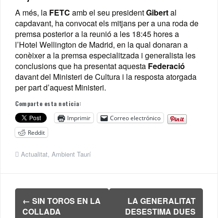
A més, la
FETC
amb el seu president
Gibert
al
capdavant, ha convocat els mitjans per a una roda de
premsa posterior a la reunió a les 18:45 hores a
l’Hotel Wellington de Madrid, en la qual donaran a
conèixer a la premsa especialitzada i generalista les
conclusions que ha presentat aquesta
Federació
davant del Ministeri de Cultura i la resposta atorgada
per part d’aquest Ministeri.
Comparte esta noticia:
Imprimir
Correo electrónico
Reddit
Actualitat
,
Ambient Taurí
Navegación
←
SIN TOROS EN LA
LA GENERALITAT
de
COLLADA
DESESTIMA DUES