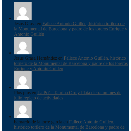
Jesus Grasa en
Fallece Antonio Guillén, histórico torilero de
la Monumental de Barcelona y padre de los toreros Enrique y
Antonio Guillén
Jesus Grasa Hernández en
Fallece Antonio Guillén, histórico
torilero de la Monumental de Barcelona y padre de los toreros
Enrique y Antonio Guillén
Plus plus en
La Peña Taurina Oro y Plata cierra un mes de
julio repleto de actividades
bernardo de la torre garcia en
Fallece Antonio Guillén,
histórico torilero de la Monumental de Barcelona y padre de