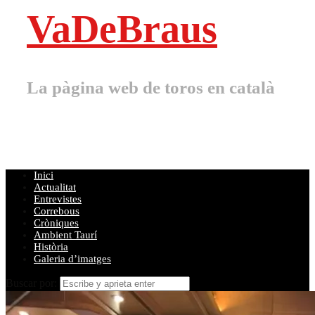
VaDeBraus
La pàgina web de toros en català
Inici
Actualitat
Entrevistes
Correbous
Cròniques
Ambient Taurí
Història
Galeria d’imatges
Buscar por: