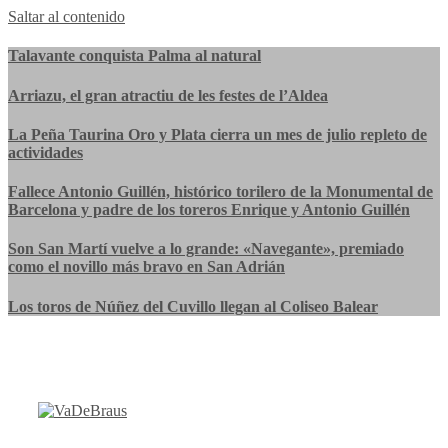
Saltar al contenido
Talavante conquista Palma al natural
Arriazu, el gran atractiu de les festes de l’Aldea
La Peña Taurina Oro y Plata cierra un mes de julio repleto de
actividades
Fallece Antonio Guillén, histórico torilero de la Monumental de
Barcelona y padre de los toreros Enrique y Antonio Guillén
Son San Martí vuelve a lo grande: «Navegante», premiado
como el novillo más bravo en San Adrián
Los toros de Núñez del Cuvillo llegan al Coliseo Balear