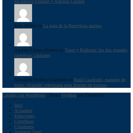
los toreros Enrique y Antonio Guillén
Joan Millán en
La guía de la Barcelona taurina
Agustin Cintas Alvarez en
Tuser y Ballestar: los dos grandes
cartelistas catalanes
Sébastien Porfirio Cuadrado en
Raúl Cuadrado, matador de
toros: «Estudié veterinaria para limpiar mi karma»
Creado con WordPress
|
Tema:
FlyMag
por Themeisle.
Inici
Actualitat
Entrevistes
Correbous
Cròniques
Ambient Taurí