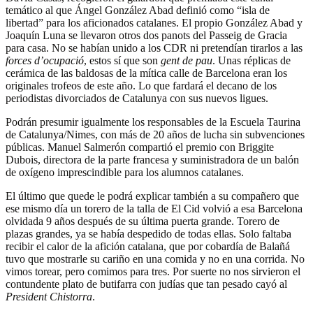
temático al que Ángel González Abad definió como “isla de
libertad” para los aficionados catalanes. El propio González Abad y
Joaquín Luna se llevaron otros dos panots del Passeig de Gracia
para casa. No se habían unido a los CDR ni pretendían tirarlos a las
forces d’ocupació
, estos sí que son
gent de pau
. Unas réplicas de
cerámica de las baldosas de la mítica calle de Barcelona eran los
originales trofeos de este año. Lo que fardará el decano de los
periodistas divorciados de Catalunya con sus nuevos ligues.
Podrán presumir igualmente los responsables de la Escuela Taurina
de Catalunya/Nimes, con más de 20 años de lucha sin subvenciones
públicas. Manuel Salmerón compartió el premio con Briggite
Dubois, directora de la parte francesa y suministradora de un balón
de oxígeno imprescindible para los alumnos catalanes.
El último que quede le podrá explicar también a su compañero que
ese mismo día un torero de la talla de El Cid volvió a esa Barcelona
olvidada 9 años después de su última puerta grande. Torero de
plazas grandes, ya se había despedido de todas ellas. Solo faltaba
recibir el calor de la afición catalana, que por cobardía de Balañá
tuvo que mostrarle su cariño en una comida y no en una corrida. No
vimos torear, pero comimos para tres. Por suerte no nos sirvieron el
contundente plato de butifarra con judías que tan pesado cayó al
President Chistorra
.