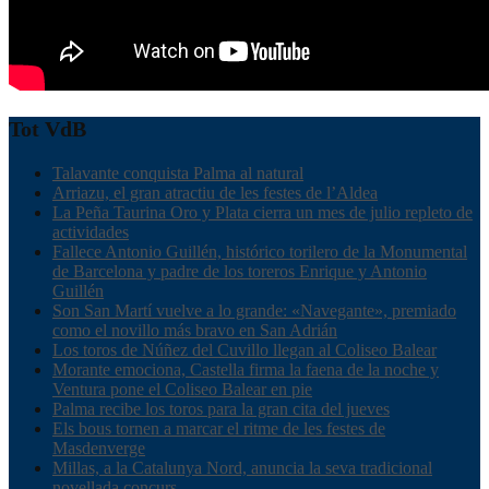
Tot VdB
Talavante conquista Palma al natural
Arriazu, el gran atractiu de les festes de l’Aldea
La Peña Taurina Oro y Plata cierra un mes de julio repleto de
actividades
Fallece Antonio Guillén, histórico torilero de la Monumental
de Barcelona y padre de los toreros Enrique y Antonio
Guillén
Son San Martí vuelve a lo grande: «Navegante», premiado
como el novillo más bravo en San Adrián
Los toros de Núñez del Cuvillo llegan al Coliseo Balear
Morante emociona, Castella firma la faena de la noche y
Ventura pone el Coliseo Balear en pie
Palma recibe los toros para la gran cita del jueves
Els bous tornen a marcar el ritme de les festes de
Masdenverge
Millas, a la Catalunya Nord, anuncia la seva tradicional
novellada concurs