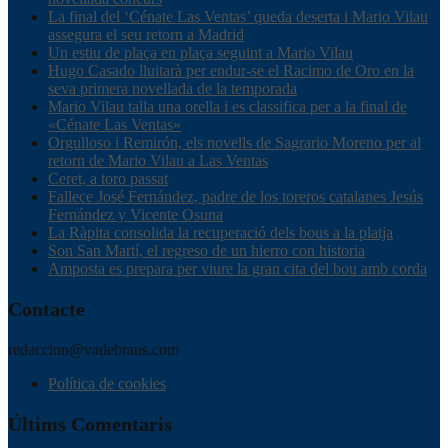
La final del ‘Cénate Las Ventas’ queda deserta i Mario Vilau
assegura el seu retorn a Madrid
Un estiu de plaça en plaça seguint a Mario Vilau
Hugo Casado lluitarà per endur-se el Racimo de Oro en la
seva primera novellada de la temporada
Mario Vilau talla una orella i es classifica per a la final de
«Cénate Las Ventas»
Orgulloso i Remirón, els novells de Sagrario Moreno per al
retorn de Mario Vilau a Las Ventas
Ceret, a toro passat
Fallece José Fernández, padre de los toreros catalanes Jesús
Fernández y Vicente Osuna
La Ràpita consolida la recuperació dels bous a la platja
Son San Martí, el regreso de un hierro con historia
Amposta es prepara per viure la gran cita del bou amb corda
Contacte
redaccion@vadebraus.com
Política de cookies
Últims Comentaris