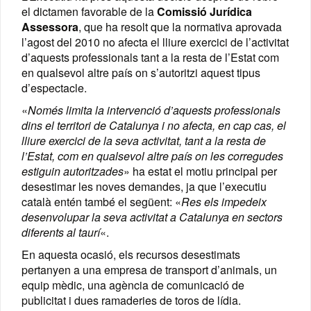
el dictamen favorable de la
Comissió Jurídica
Assessora
, que ha resolt que la normativa aprovada
l’agost del 2010 no afecta el lliure exercici de l’activitat
d’aquests professionals tant a la resta de l’Estat com
en qualsevol altre país on s’autoritzi aquest tipus
d’espectacle.
«
Només limita la intervenció d’aquests professionals
dins el territori de Catalunya i no afecta, en cap cas, el
lliure exercici de la seva activitat, tant a la resta de
l’Estat, com en qualsevol altre país on les corregudes
estiguin autoritzades
» ha estat el motiu principal per
desestimar les noves demandes, ja que l’executiu
català entén també el següent: «
Res els impedeix
desenvolupar la seva activitat a Catalunya en sectors
diferents al taurí
«.
En aquesta ocasió, els recursos desestimats
pertanyen a una empresa de transport d’animals, un
equip mèdic, una agència de comunicació de
publicitat i dues ramaderies de toros de lídia.