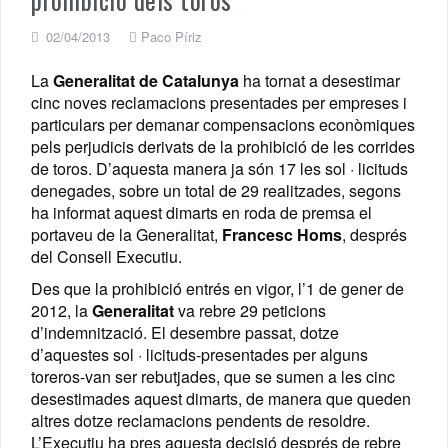
02/04/2013
Paco Píriz
La
Generalitat de Catalunya
ha tornat a desestimar
cinc noves reclamacions presentades per empreses i
particulars per demanar compensacions econòmiques
pels perjudicis derivats de la prohibició de les corrides
de toros. D’aquesta manera ja són 17 les sol · licituds
denegades, sobre un total de 29 realitzades, segons
ha informat aquest dimarts en roda de premsa el
portaveu de la Generalitat,
Francesc Homs
, després
del Consell Executiu.
Des que la prohibició entrés en vigor, l’1 de gener de
2012, la
Generalitat
va rebre 29 peticions
d’indemnització. El desembre passat, dotze
d’aquestes sol · licituds-presentades per alguns
toreros-van ser rebutjades, que se sumen a les cinc
desestimades aquest dimarts, de manera que queden
altres dotze reclamacions pendents de resoldre.
L’Executiu ha pres aquesta decisió després de rebre