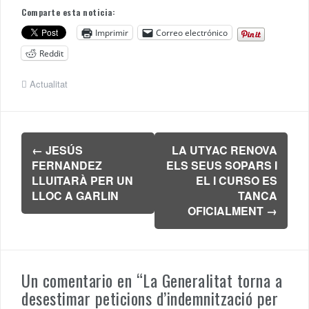
Comparte esta noticia:
Imprimir
Correo electrónico
Reddit
Actualitat
Navegación
←
JESÚS
LA UTYAC RENOVA
de
FERNANDEZ
ELS SEUS SOPARS I
entradas
LLUITARÀ PER UN
EL I CURSO ES
LLOC A GARLIN
TANCA
OFICIALMENT
→
Un comentario en “
La Generalitat torna a
desestimar peticions d’indemnització per