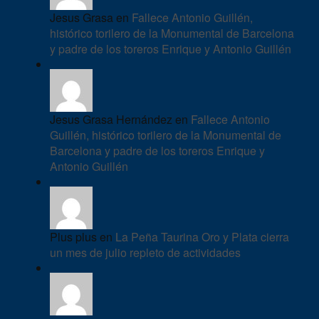
Jesus Grasa en
Fallece Antonio Guillén,
histórico torilero de la Monumental de Barcelona
y padre de los toreros Enrique y Antonio Guillén
Jesus Grasa Hernández en
Fallece Antonio
Guillén, histórico torilero de la Monumental de
Barcelona y padre de los toreros Enrique y
Antonio Guillén
Plus plus en
La Peña Taurina Oro y Plata cierra
un mes de julio repleto de actividades