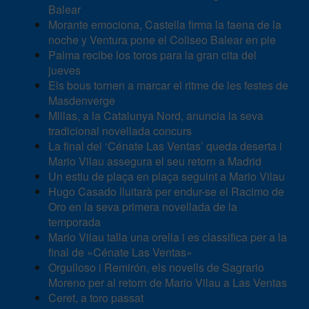
Balear
Morante emociona, Castella firma la faena de la
noche y Ventura pone el Coliseo Balear en pie
Palma recibe los toros para la gran cita del
jueves
Els bous tornen a marcar el ritme de les festes de
Masdenverge
Millas, a la Catalunya Nord, anuncia la seva
tradicional novellada concurs
La final del ‘Cénate Las Ventas’ queda deserta i
Mario Vilau assegura el seu retorn a Madrid
Un estiu de plaça en plaça seguint a Mario Vilau
Hugo Casado lluitarà per endur-se el Racimo de
Oro en la seva primera novellada de la
temporada
Mario Vilau talla una orella i es classifica per a la
final de «Cénate Las Ventas»
Orgulloso i Remirón, els novells de Sagrario
Moreno per al retorn de Mario Vilau a Las Ventas
Ceret, a toro passat