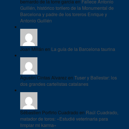
bernardo de la torre garcia en
Fallece Antonio
Guillén, histórico torilero de la Monumental de
Barcelona y padre de los toreros Enrique y
Antonio Guillén
Joan Millán en
La guía de la Barcelona taurina
Agustin Cintas Alvarez en
Tuser y Ballestar: los
dos grandes cartelistas catalanes
Sébastien Porfirio Cuadrado en
Raúl Cuadrado,
matador de toros: «Estudié veterinaria para
limpiar mi karma»