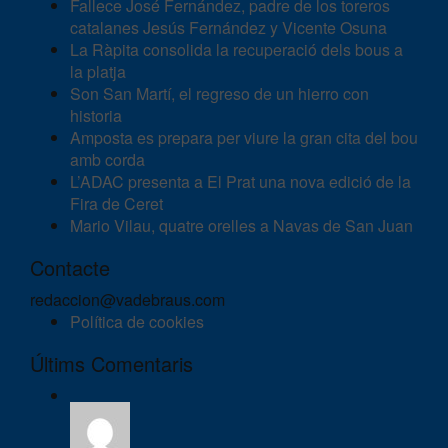
Fallece José Fernández, padre de los toreros
catalanes Jesús Fernández y Vicente Osuna
La Ràpita consolida la recuperació dels bous a
la platja
Son San Martí, el regreso de un hierro con
historia
Amposta es prepara per viure la gran cita del bou
amb corda
L’ADAC presenta a El Prat una nova edició de la
Fira de Ceret
Mario Vilau, quatre orelles a Navas de San Juan
Contacte
redaccion@vadebraus.com
Política de cookies
Últims Comentaris