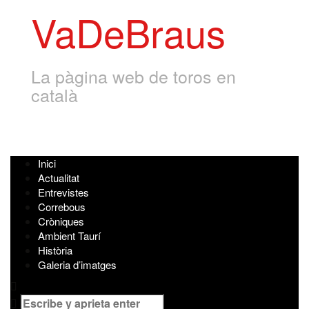
VaDeBraus
La pàgina web de toros en
català
Inici
Actualitat
Entrevistes
Correbous
Cròniques
Ambient Taurí
Història
Galeria d’imatges
Buscar