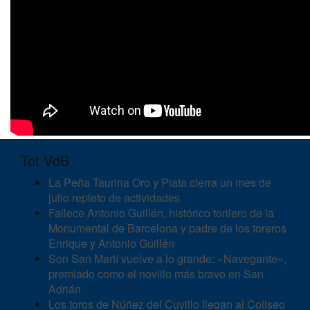
Tot VdB
La Peña Taurina Oro y Plata cierra un mes de
julio repleto de actividades
Fallece Antonio Guillén, histórico torilero de la
Monumental de Barcelona y padre de los toreros
Enrique y Antonio Guillén
Son San Martí vuelve a lo grande: «Navegante»,
premiado como el novillo más bravo en San
Adrián
Los toros de Núñez del Cuvillo llegan al Coliseo