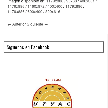
imagen disponible en:
1179x886
/
90x68
/
400x301
/
1179x886
/
1160x872
/
400x400
/
1179x886
/
1179x886
/
600x400
/
820x616
← Anterior
Siguiente →
Síguenos en Facebook