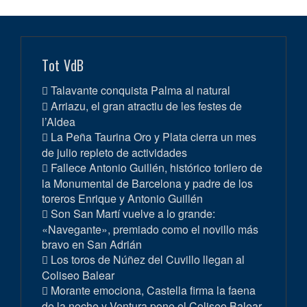
Tot VdB
Talavante conquista Palma al natural
Arriazu, el gran atractiu de les festes de
l’Aldea
La Peña Taurina Oro y Plata cierra un mes
de julio repleto de actividades
Fallece Antonio Guillén, histórico torilero de
la Monumental de Barcelona y padre de los
toreros Enrique y Antonio Guillén
Son San Martí vuelve a lo grande:
«Navegante», premiado como el novillo más
bravo en San Adrián
Los toros de Núñez del Cuvillo llegan al
Coliseo Balear
Morante emociona, Castella firma la faena
de la noche y Ventura pone el Coliseo Balear