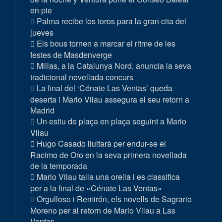
en pie
Palma recibe los toros para la gran cita del
jueves
Els bous tornen a marcar el ritme de les
festes de Masdenverge
Millas, a la Catalunya Nord, anuncia la seva
tradicional novellada concurs
La final del ‘Cénate Las Ventas’ queda
deserta i Mario Vilau assegura el seu retorn a
Madrid
Un estiu de plaça en plaça seguint a Mario
Vilau
Hugo Casado lluitarà per endur-se el
Racimo de Oro en la seva primera novellada
de la temporada
Mario Vilau talla una orella i es classifica
per a la final de «Cénate Las Ventas»
Orgulloso i Remirón, els novells de Sagrario
Moreno per al retorn de Mario Vilau a Las
Ventas