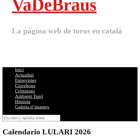
VaDeBraus
La pàgina web de toros en català
Inici
Actualitat
Entrevistes
Correbous
Cròniques
Ambient Taurí
Història
Galeria d’imatges
Buscar
por:
Calendario LULARI 2026