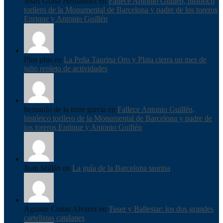
Jesus Grasa Hernández en
Fallece Antonio Guillén, histórico
torilero de la Monumental de Barcelona y padre de los toreros
Enrique y Antonio Guillén
Plus plus en
La Peña Taurina Oro y Plata cierra un mes de
julio repleto de actividades
bernardo de la torre garcia en
Fallece Antonio Guillén,
histórico torilero de la Monumental de Barcelona y padre de
los toreros Enrique y Antonio Guillén
Joan Millán en
La guía de la Barcelona taurina
Agustin Cintas Alvarez en
Tuser y Ballestar: los dos grandes
cartelistas catalanes