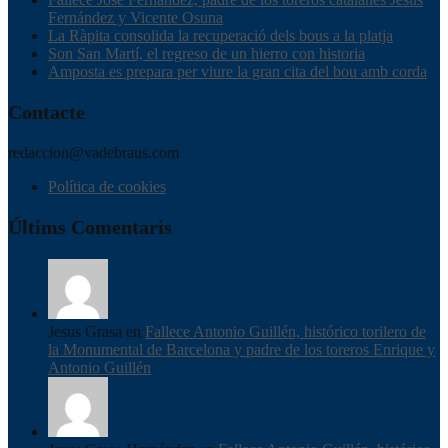
Fernández y Vicente Osuna
La Ràpita consolida la recuperació dels bous a la platja
Son San Martí, el regreso de un hierro con historia
Amposta es prepara per viure la gran cita del bou amb corda
Contacte
redaccion@vadebraus.com
Política de cookies
Últims Comentaris
Jesus Grasa en
Fallece Antonio Guillén, histórico torilero de
la Monumental de Barcelona y padre de los toreros Enrique y
Antonio Guillén