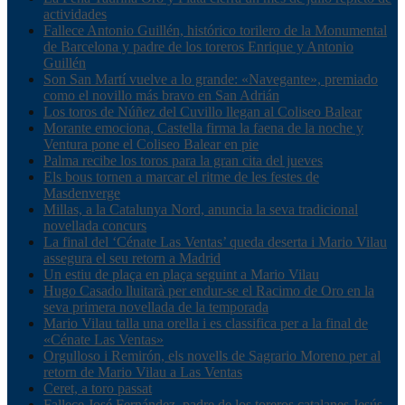
actividades
Fallece Antonio Guillén, histórico torilero de la Monumental
de Barcelona y padre de los toreros Enrique y Antonio
Guillén
Son San Martí vuelve a lo grande: «Navegante», premiado
como el novillo más bravo en San Adrián
Los toros de Núñez del Cuvillo llegan al Coliseo Balear
Morante emociona, Castella firma la faena de la noche y
Ventura pone el Coliseo Balear en pie
Palma recibe los toros para la gran cita del jueves
Els bous tornen a marcar el ritme de les festes de
Masdenverge
Millas, a la Catalunya Nord, anuncia la seva tradicional
novellada concurs
La final del ‘Cénate Las Ventas’ queda deserta i Mario Vilau
assegura el seu retorn a Madrid
Un estiu de plaça en plaça seguint a Mario Vilau
Hugo Casado lluitarà per endur-se el Racimo de Oro en la
seva primera novellada de la temporada
Mario Vilau talla una orella i es classifica per a la final de
«Cénate Las Ventas»
Orgulloso i Remirón, els novells de Sagrario Moreno per al
retorn de Mario Vilau a Las Ventas
Ceret, a toro passat
Fallece José Fernández, padre de los toreros catalanes Jesús