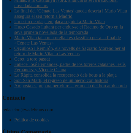
Millas, a la Catalunya Nord, anuncia la seva tradicional
novellada concurs
La final del ‘Cénate Las Ventas’ queda deserta i Mario Vilau
assegura el seu retorn a Madrid
Un estiu de plaça en plaça seguint a Mario Vilau
Hugo Casado lluitarà per endur-se el Racimo de Oro en la
seva primera novellada de la temporada
Mario Vilau talla una orella i es classifica per a la final de
«Cénate Las Ventas»
Orgulloso i Remirón, els novells de Sagrario Moreno per al
retorn de Mario Vilau a Las Ventas
Ceret, a toro passat
Fallece José Fernández, padre de los toreros catalanes Jesús
Fernández y Vicente Osuna
La Ràpita consolida la recuperació dels bous a la platja
Son San Martí, el regreso de un hierro con historia
Amposta es prepara per viure la gran cita del bou amb corda
Contacte
redaccion@vadebraus.com
Política de cookies
Últims Comentaris