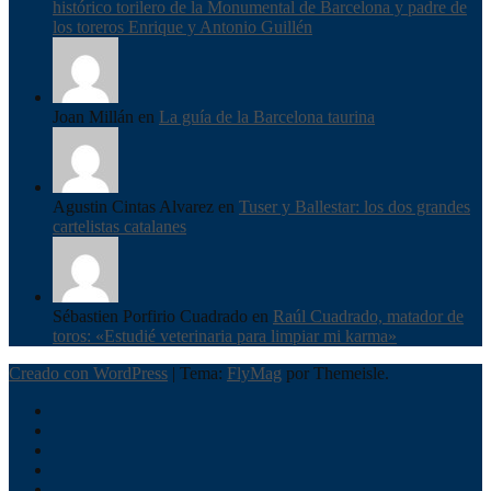
histórico torilero de la Monumental de Barcelona y padre de
los toreros Enrique y Antonio Guillén
Joan Millán en
La guía de la Barcelona taurina
Agustin Cintas Alvarez en
Tuser y Ballestar: los dos grandes
cartelistas catalanes
Sébastien Porfirio Cuadrado en
Raúl Cuadrado, matador de
toros: «Estudié veterinaria para limpiar mi karma»
Creado con WordPress
|
Tema:
FlyMag
por Themeisle.
Inici
Actualitat
Entrevistes
Correbous
Cròniques