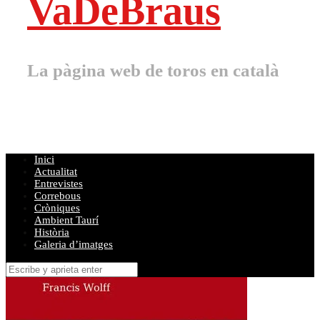
VaDeBraus
La pàgina web de toros en català
Inici
Actualitat
Entrevistes
Correbous
Cròniques
Ambient Taurí
Història
Galeria d’imatges
Buscar
por: