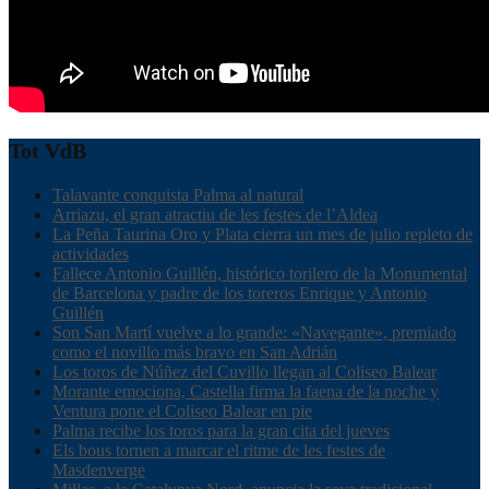
Tot VdB
Talavante conquista Palma al natural
Arriazu, el gran atractiu de les festes de l’Aldea
La Peña Taurina Oro y Plata cierra un mes de julio repleto de
actividades
Fallece Antonio Guillén, histórico torilero de la Monumental
de Barcelona y padre de los toreros Enrique y Antonio
Guillén
Son San Martí vuelve a lo grande: «Navegante», premiado
como el novillo más bravo en San Adrián
Los toros de Núñez del Cuvillo llegan al Coliseo Balear
Morante emociona, Castella firma la faena de la noche y
Ventura pone el Coliseo Balear en pie
Palma recibe los toros para la gran cita del jueves
Els bous tornen a marcar el ritme de les festes de
Masdenverge