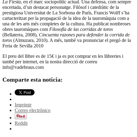
La Fiesta
, en el marc sociopolític actual. Una defensa, com sempre
encertada, d’un destacat personatge. Filòsof i catedràtic de la
prestigiosa Universitat de La Sorbona de París, Francis Wolff s’ha
cartacteritzat per la propagació de la idea de la tauromàquia com a
una de les arts més completes de la cultura. Ha publicat nombroses
obres tauromàques com
Filosofía de las corridas de toros
(Bellaterra, 2008),
Cincuenta razones para defender la corrida de
toros
(Almuzara, 2010). A més, també va pronunciar el pregó de la
Feria de Sevilla 2010
El preu del llibre es de 15€ i ja es pot comprar en les llibreries i
també per internet, en la nostra direcció de correu
info@vadebraus.com
Comparte esta noticia:
Imprimir
Correo electrónico
Reddit