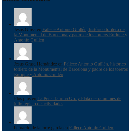
Jesus Grasa en
Fallece Antonio Guillén, histórico torilero de
la Monumental de Barcelona y padre de los toreros Enrique y
Antonio Guillén
Jesus Grasa Hernández en
Fallece Antonio Guillén, histórico
torilero de la Monumental de Barcelona y padre de los toreros
Enrique y Antonio Guillén
Plus plus en
La Peña Taurina Oro y Plata cierra un mes de
julio repleto de actividades
bernardo de la torre garcia en
Fallece Antonio Guillén,