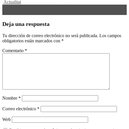
Actualitat
Navegación
←
Jesus Fernandez present a Calasparra
Jesus Fernandez, orella a Calasparra
→
de
entradas
Deja una respuesta
Tu dirección de correo electrónico no será publicada.
Los campos
obligatorios están marcados con
*
Comentario
*
Nombre
*
Correo electrónico
*
Web