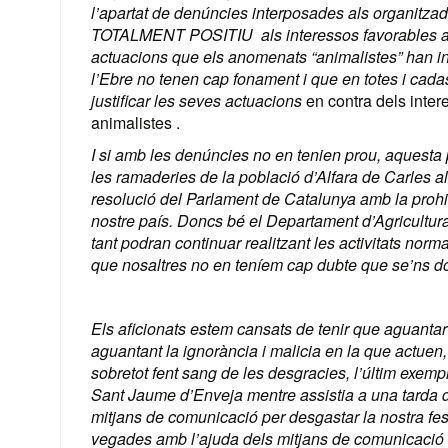
l’apartat de denúncies interposades als organitza
TOTALMENT POSITIU als interessos favorables a l
actuacions que els anomenats “animalistes” han int
l’Ebre no tenen cap fonament i que en totes i cada
justificar les seves actuacions
en contra dels inter
animalistes .
I si amb les denúncies no en tenien prou, aquesta 
les ramaderies de la població d’Alfara de Carles al·
resolució del Parlament de Catalunya amb la prohi
nostre país. Doncs bé el Departament d’Agricultura
tant podran continuar realitzant les activitats normal
que nosaltres no en teníem cap dubte que se’ns d
Els aficionats estem cansats de tenir que aguantar
aguantant la ignorància i malicia en la que actuen, 
sobretot fent sang de les desgracies, l’últim exemp
Sant Jaume d’Enveja mentre assistia a una tarda d
mitjans de comunicació per desgastar la nostra fest
vegades amb l’ajuda dels mitjans de comunicació 