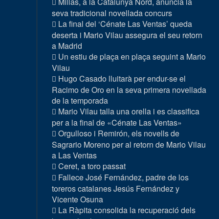
Millas, a la Catalunya Nord, anuncia la
seva tradicional novellada concurs
La final del ‘Cénate Las Ventas’ queda
deserta i Mario Vilau assegura el seu retorn
a Madrid
Un estiu de plaça en plaça seguint a Mario
Vilau
Hugo Casado lluitarà per endur-se el
Racimo de Oro en la seva primera novellada
de la temporada
Mario Vilau talla una orella i es classifica
per a la final de «Cénate Las Ventas»
Orgulloso i Remirón, els novells de
Sagrario Moreno per al retorn de Mario Vilau
a Las Ventas
Ceret, a toro passat
Fallece José Fernández, padre de los
toreros catalanes Jesús Fernández y
Vicente Osuna
La Ràpita consolida la recuperació dels