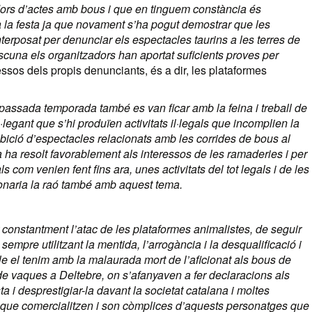
dors d’actes amb bous i que en tinguem constància és
a festa ja que novament s’ha pogut demostrar que les
erposat per denunciar els espectacles taurins a les terres de
scuna els organitzadors han aportat suficients proves per
essos dels propis denunciants, és a dir, les plataformes
passada temporada també es van ficar amb la feina i treball de
legant que s’hi produïen activitats il·legals que incomplien la
bició d’espectacles relacionats amb les corrides de bous al
 ha resolt favorablement als interessos de les ramaderies i per
s com venien fent fins ara, unes activitats del tot legals i de les
onaria la raó també amb aquest tema.
 constantment l’atac de les plataformes animalistes, de seguir
sempre utilitzant la mentida, l’arrogància i la desqualificació i
le el tenim amb la malaurada mort de l’aficionat als bous de
e vaques a Deltebre, on s’afanyaven a fer declaracions als
a i desprestigiar-la davant la societat catalana i moltes
que comercialitzen i son còmplices d’aquests personatges que