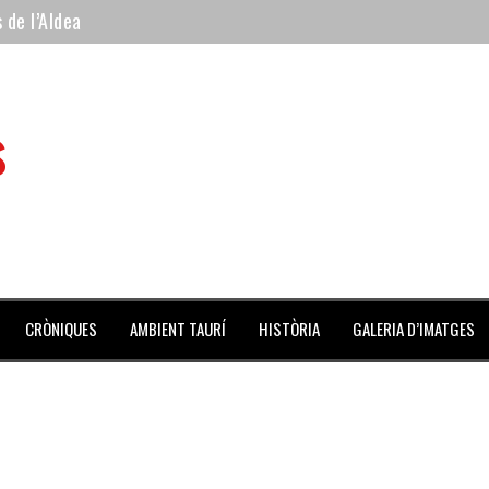
 de l’Aldea
 mes de julio repleto de actividades
ilero de la Monumental de Barcelona y padre de los toreros Enr
s
avegante», premiado como el novillo más bravo en San Adrián
al Coliseo Balear
CRÒNIQUES
AMBIENT TAURÍ
HISTÒRIA
GALERIA D’IMATGES