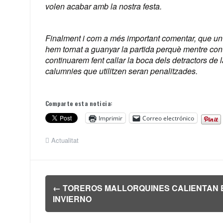
volen acabar amb la nostra festa.
Finalment i com a més important comentar, que un 
hem tornat a guanyar la partida perquè mentre cont
continuarem fent callar la boca dels detractors de la
calumnies que utilitzen seran penalitzades.
Comparte esta noticia:
Imprimir
Correo electrónico
Actualitat
Navegación
←
TOREROS MALLORQUINES CALIENTAN 
de
INVIERNO
entradas