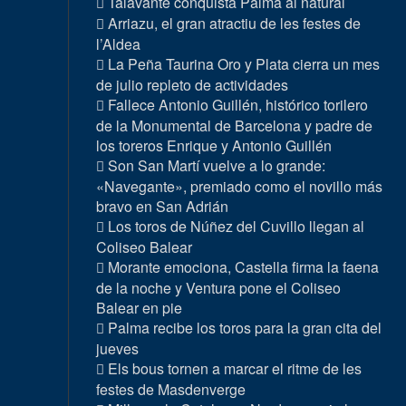
Talavante conquista Palma al natural
Arriazu, el gran atractiu de les festes de
l’Aldea
La Peña Taurina Oro y Plata cierra un mes
de julio repleto de actividades
Fallece Antonio Guillén, histórico torilero
de la Monumental de Barcelona y padre de
los toreros Enrique y Antonio Guillén
Son San Martí vuelve a lo grande:
«Navegante», premiado como el novillo más
bravo en San Adrián
Los toros de Núñez del Cuvillo llegan al
Coliseo Balear
Morante emociona, Castella firma la faena
de la noche y Ventura pone el Coliseo
Balear en pie
Palma recibe los toros para la gran cita del
jueves
Els bous tornen a marcar el ritme de les
festes de Masdenverge